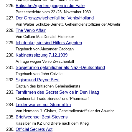
226.
Britische Agenten gingen in die Falle
Presseberichte vom 22./23. November 1939
227.
Der Grenzzwischenfall bei Venlo/Holland
Von Walter Schulze-Bernett, Geheimdienstoffizier der Abwehr
228.
The Venlo Affair
Von Callum MacDonald, Historiker
229.
Ich denke, sie sind Hitlers Agenten
Tagebuch von Alexander Cadogan
230.
Kabinettssitzung 7.12.1939
Anfrage wegen Venlo Zwischenfall
231.
Sowjetunion gefährlicher als Nazi-Deutschland
Tagebuch von John Colville
232.
Sigismund Payne Best
Captain des britischen Geheimdiensts
233.
Tarnfirmen des Secret Service in Den Haag
'Continental Trade Service' und 'Pharmisan'
234.
Leider war es nur Stummfilm
Von Hermann J. Giskes, Geheimdienstoffizier der Abwehr
235.
Briefwechsel Best-Stevens
Kassiber im KZ und Briefe nach dem Krieg
236.
Official Secrets Act