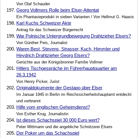
Von Olaf Schauder
197.
Georg Vollmers Rolle beim Elser-Attentat
Ein Phantasieprodukt in sieben Varianten / Von Hellmut G. Haasis
198.
Karl Kuchs Schweizer Akte
Antrag für das Schweizer Bürgerrecht
199.
War Polnische Untergrundbewegung Drahtzieher Elsers?
Von Günther Peis, Journalist
200.
Waren Best, Stevens, Strasser, Kuch, Himmler und
Heydrich Drahtzieher Georg Elsers?
Gerüchte aus der Königsbronner Familie Vollmer
201.
Hitlers Tischgespräche im Führerhauptquartier am
26.3.1942
Von Henry Picker, Jurist
202.
Originaldokumente der Gestapo über Elser
Im Januar 1945 in Berlin im Reichssicherheitshauptamt entdeckt
und verbrannt
203.
Hilfe vom englischen Geheimdienst?
Von Esther Krug, Journalistin
204.
Ist dieses Schachspiel 30 000 Euro wert?
Peter Wittmann und die angebliche Schnitzerei Elsers
205.
Der Poker um das Schachspiel