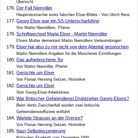
Übersicht
176.
Der Fall Niemöller
Hauptverursacher eines falschen Elser-Bildes - Von Ulrich Renz
177.
Georg Elser war ein SS-Unterscharführer
Von Martin Niemöllers, Pfarrer
178.
Schriftwechsel Maria Elser - Martin Niemöller
Elsers Mutter dementiert Martin Niemöllers Verleumdungen
179.
Elser hat also zu mir nicht von dem Attentat gesprochen
Martin Niemöllers Angaben für die Münchener Ermittlungen
180.
Das aufgebrochene Tor
Von Martin Niemöller, Pfarrer
181.
Gerüchte um Elser
Von Florian Henning Setzen, Historiker
182.
Gerüchte um Elser
Vom Georg-Elser-Arbeitskreis
183.
War Britischer Geheimdienst Drahtzieher Georg Elsers?
Beim Venlo Zwischenfall wurden zwei britische
Geheimdienstoffiziere entführt
184.
Wartete Strasser an der Grenze?
Von Florian Henning Setzen, Historiker
185.
Nazi-Selbstinszenierung
Britisches Flugblatt vom Dezember 1940