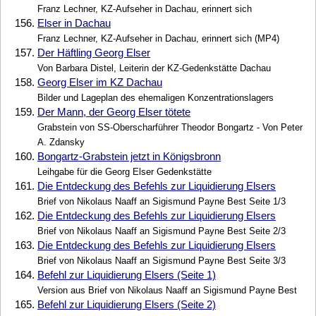
Franz Lechner, KZ-Aufseher in Dachau, erinnert sich
156.
Elser in Dachau
Franz Lechner, KZ-Aufseher in Dachau, erinnert sich (MP4)
157.
Der Häftling Georg Elser
Von Barbara Distel, Leiterin der KZ-Gedenkstätte Dachau
158.
Georg Elser im KZ Dachau
Bilder und Lageplan des ehemaligen Konzentrationslagers
159.
Der Mann, der Georg Elser tötete
Grabstein von SS-Oberscharführer Theodor Bongartz - Von Peter
A. Zdansky
160.
Bongartz-Grabstein jetzt in Königsbronn
Leihgabe für die Georg Elser Gedenkstätte
161.
Die Entdeckung des Befehls zur Liquidierung Elsers
Brief von Nikolaus Naaff an Sigismund Payne Best Seite 1/3
162.
Die Entdeckung des Befehls zur Liquidierung Elsers
Brief von Nikolaus Naaff an Sigismund Payne Best Seite 2/3
163.
Die Entdeckung des Befehls zur Liquidierung Elsers
Brief von Nikolaus Naaff an Sigismund Payne Best Seite 3/3
164.
Befehl zur Liquidierung Elsers (Seite 1)
Version aus Brief von Nikolaus Naaff an Sigismund Payne Best
165.
Befehl zur Liquidierung Elsers (Seite 2)