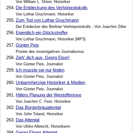
Von William L. Shirer, Historiker
254.
Die Entdeckung des Verhörprotokolls
Von Lothar Gruchmann, Historiker
255.
Zum Tod von Lothar Gruchmann
Der Entdecker des Berliner Verhörprotokolls - Von Joachim Ziller
256.
Eigentlich ein Glückstreffer
Von Lothar Gruchmann, Historiker (MP3)
257.
Günter Peis
Pionier des investigativen Journalismus
258.
Zieh' dich aus, Georg Elser!
Von Günter Peis, Journalist
259.
Ich musste sie nur finden
Von Günter Peis, Journalist
260.
Unbarmherzige Historiker & Medien
Von Günter Peis, Journalist
261.
Hitlers Planung der Westoffensive
Von Joachim C. Fest, Historiker
262.
Das Bürgerbräuattentat
Von John Toland, Historiker
263.
Das Attentat
Von Ulrike Albrecht, Historikerin
264.
Georg Elsers Attentat