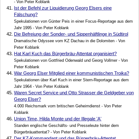
- Von Peter Koblank
41.
Ist der Befehl zur Liquidierung Georg Elsers eine
Fälschung?
Spekulationen von Günter Peis in einer Focus-Reportage aus dem
Jahr 1995 - Von Peter Koblank
42.
Die Befreiung der Sonder- und Sippenhäftlinge in Südtirol
Dramatische Odyssee vom KZ Dachau in die Dolomiten - Von
Peter Koblank
43.
Hat Karl Kuch das Bürgerbräu-Attentat organisiert?
Spekulationen von Gottfried Odenwald und Georg Vollmer - Von
Peter Koblank
44.
War Georg Elser Mitglied einer kommunistischen Troika?
Spekulationen über Karl Kuch in einer Stern-Reportage aus dem
Jahr 1964 - Von Peter Koblank
45.
Waren Secret Service und Otto Strasser die Geldgeber von
Georg Elser?
4.000 Reichsmark vom britischen Geheimdienst - Von Peter
Koblank
46.
Union Time, Hilda Monte und der Illegale 'A'
Standen englische Geschäfts- und Presseleute hinter dem
Bürgerbräuattentat? - Von Peter Koblank
47.
Der KZ-Kommandant und das Bürgerbräu-Attentat