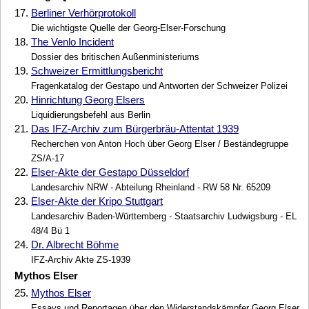
17.
Berliner Verhörprotokoll
Die wichtigste Quelle der Georg-Elser-Forschung
18.
The Venlo Incident
Dossier des britischen Außenministeriums
19.
Schweizer Ermittlungsbericht
Fragenkatalog der Gestapo und Antworten der Schweizer Polizei
20.
Hinrichtung Georg Elsers
Liquidierungsbefehl aus Berlin
21.
Das IFZ-Archiv zum Bürgerbräu-Attentat 1939
Recherchen von Anton Hoch über Georg Elser / Beständegruppe
ZS/A-17
22.
Elser-Akte der Gestapo Düsseldorf
Landesarchiv NRW - Abteilung Rheinland - RW 58 Nr. 65209
23.
Elser-Akte der Kripo Stuttgart
Landesarchiv Baden-Württemberg - Staatsarchiv Ludwigsburg - EL
48/4 Bü 1
24.
Dr. Albrecht Böhme
IFZ-Archiv Akte ZS-1939
Mythos Elser
25.
Mythos Elser
Essays und Reportagen über den Widerstandskämpfer Georg Elser