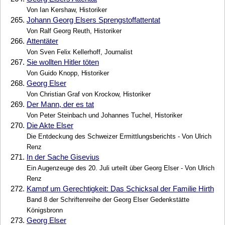
Von Ian Kershaw, Historiker
265.
Johann Georg Elsers Sprengstoffattentat
Von Ralf Georg Reuth, Historiker
266.
Attentäter
Von Sven Felix Kellerhoff, Journalist
267.
Sie wollten Hitler töten
Von Guido Knopp, Historiker
268.
Georg Elser
Von Christian Graf von Krockow, Historiker
269.
Der Mann, der es tat
Von Peter Steinbach und Johannes Tuchel, Historiker
270.
Die Akte Elser
Die Entdeckung des Schweizer Ermittlungsberichts - Von Ulrich
Renz
271.
In der Sache Gisevius
Ein Augenzeuge des 20. Juli urteilt über Georg Elser - Von Ulrich
Renz
272.
Kampf um Gerechtigkeit: Das Schicksal der Familie Hirth
Band 8 der Schriftenreihe der Georg Elser Gedenkstätte
Königsbronn
273.
Georg Elser