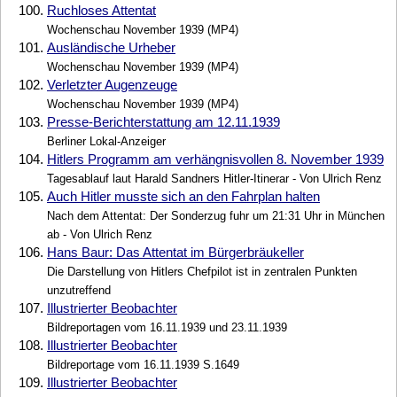
100.
Ruchloses Attentat
Wochenschau November 1939 (MP4)
101.
Ausländische Urheber
Wochenschau November 1939 (MP4)
102.
Verletzter Augenzeuge
Wochenschau November 1939 (MP4)
103.
Presse-Berichterstattung am 12.11.1939
Berliner Lokal-Anzeiger
104.
Hitlers Programm am verhängnisvollen 8. November 1939
Tagesablauf laut Harald Sandners Hitler-Itinerar - Von Ulrich Renz
105.
Auch Hitler musste sich an den Fahrplan halten
Nach dem Attentat: Der Sonderzug fuhr um 21:31 Uhr in München
ab - Von Ulrich Renz
106.
Hans Baur: Das Attentat im Bürgerbräukeller
Die Darstellung von Hitlers Chefpilot ist in zentralen Punkten
unzutreffend
107.
Illustrierter Beobachter
Bildreportagen vom 16.11.1939 und 23.11.1939
108.
Illustrierter Beobachter
Bildreportage vom 16.11.1939 S.1649
109.
Illustrierter Beobachter