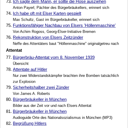
73.
Ich sagte dem Mann, er sollte die Hose ausziehen
Anton Payerl, Pächter des Bürgerbräukellers, erinnert sich
74.
Ich habe oft mit Elser Karten gespielt
Max Schultz, Gast im Bürgerbräukeller, erinnert sich
75.
Funktionsfähiger Nachbau von Elsers 'Höllenmaschine'
Von Achim Rogoss, Georg-Elser-Initiative Bremen
76.
Rekonstruktion von Elsers Zeitzünder
Neffe des Attentäters baut "Höllenmaschine" originalgetreu nach
Attentat
77.
Bürgerbräu-Attentat vom 8. November 1939
Übersicht
78.
Attentate auf Hitler
Nur zwei Widerstandskämpfer brachten ihre Bomben tatsächlich
zur Explosion
79.
Sicherheitshalber zwei Zünder
Von James A. Roberts
80.
Bürgerbräukeller in München
Bilder aus der Zeit vor und nach Elsers Attentat
81.
Bürgerbräukeller in München
Audioguide Orte des Nationalsozialismus in München (MP3)
82.
Begrüßung Hitlers