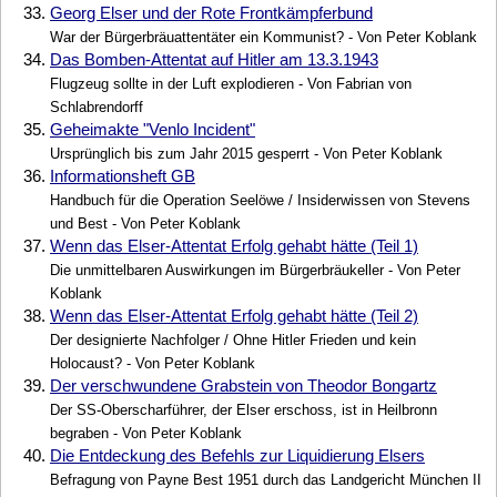
33.
Georg Elser und der Rote Frontkämpferbund
War der Bürgerbräuattentäter ein Kommunist? - Von Peter Koblank
34.
Das Bomben-Attentat auf Hitler am 13.3.1943
Flugzeug sollte in der Luft explodieren - Von Fabrian von
Schlabrendorff
35.
Geheimakte "Venlo Incident"
Ursprünglich bis zum Jahr 2015 gesperrt - Von Peter Koblank
36.
Informationsheft GB
Handbuch für die Operation Seelöwe / Insiderwissen von Stevens
und Best - Von Peter Koblank
37.
Wenn das Elser-Attentat Erfolg gehabt hätte (Teil 1)
Die unmittelbaren Auswirkungen im Bürgerbräukeller - Von Peter
Koblank
38.
Wenn das Elser-Attentat Erfolg gehabt hätte (Teil 2)
Der designierte Nachfolger / Ohne Hitler Frieden und kein
Holocaust? - Von Peter Koblank
39.
Der verschwundene Grabstein von Theodor Bongartz
Der SS-Oberscharführer, der Elser erschoss, ist in Heilbronn
begraben - Von Peter Koblank
40.
Die Entdeckung des Befehls zur Liquidierung Elsers
Befragung von Payne Best 1951 durch das Landgericht München II