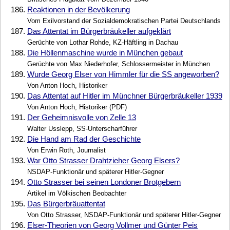
186.
Reaktionen in der Bevölkerung
Vom Exilvorstand der Sozialdemokratischen Partei Deutschlands
187.
Das Attentat im Bürgerbräukeller aufgeklärt
Gerüchte von Lothar Rohde, KZ-Häftling in Dachau
188.
Die Höllenmaschine wurde in München gebaut
Gerüchte von Max Niederhofer, Schlossermeister in München
189.
Wurde Georg Elser von Himmler für die SS angeworben?
Von Anton Hoch, Historiker
190.
Das Attentat auf Hitler im Münchner Bürgerbräukeller 1939
Von Anton Hoch, Historiker (PDF)
191.
Der Geheimnisvolle von Zelle 13
Walter Usslepp, SS-Unterscharführer
192.
Die Hand am Rad der Geschichte
Von Erwin Roth, Journalist
193.
War Otto Strasser Drahtzieher Georg Elsers?
NSDAP-Funktionär und späterer Hitler-Gegner
194.
Otto Strasser bei seinen Londoner Brotgebern
Artikel im Völkischen Beobachter
195.
Das Bürgerbräuattentat
Von Otto Strasser, NSDAP-Funktionär und späterer Hitler-Gegner
196.
Elser-Theorien von Georg Vollmer und Günter Peis