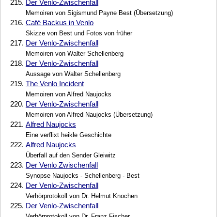
215.
Der Venlo-Zwischenfall
Memoiren von Sigismund Payne Best (Übersetzung)
216.
Café Backus in Venlo
Skizze von Best und Fotos von früher
217.
Der Venlo-Zwischenfall
Memoiren von Walter Schellenberg
218.
Der Venlo-Zwischenfall
Aussage von Walter Schellenberg
219.
The Venlo Incident
Memoiren von Alfred Naujocks
220.
Der Venlo-Zwischenfall
Memoiren von Alfred Naujocks (Übersetzung)
221.
Alfred Naujocks
Eine verflixt heikle Geschichte
222.
Alfred Naujocks
Überfall auf den Sender Gleiwitz
223.
Der Venlo Zwischenfall
Synopse Naujocks - Schellenberg - Best
224.
Der Venlo-Zwischenfall
Verhörprotokoll von Dr. Helmut Knochen
225.
Der Venlo-Zwischenfall
Verhörprotokoll von Dr. Franz Fischer