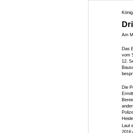
König
Dr
Am Mo
Das E
vom S
12. S
Bausc
bespr
Die P
Ermit
Berei
ander
Poliz
Heide
Laut 
2016 