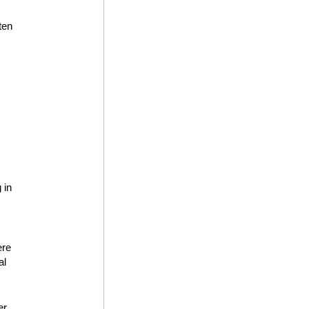
ten
-
 in
ere
al
er