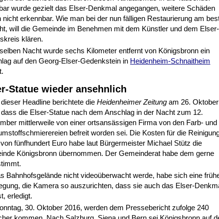
bar wurde gezielt das Elser-Denkmal angegangen, weitere Schäden
 nicht erkennbar. Wie man bei der nun fälligen Restaurierung am bes
ht, will die Gemeinde im Benehmen mit dem Künstler und dem Elser
skreis klären.
rselben Nacht wurde sechs Kilometer entfernt von Königsbronn ein
lag auf den Georg-Elser-Gedenkstein in
Heidenheim-Schnaitheim
t.
er-Statue wieder ansehnlich
 dieser Headline berichtete die
Heidenheimer Zeitung
am 26. Oktober
 dass die Elser-Statue nach dem Anschlag in der Nacht zum 12.
mber mittlerweile von einer ortsansässigen Firma von den Farb- und
mstoffschmierereien befreit worden sei. Die Kosten für die Reinigung
von fünfhundert Euro habe laut Bürgermeister Michael Stütz die
nde Königsbronn übernommen. Der Gemeinderat habe dem gerne
timmt.
s Bahnhofsgelände nicht videoüberwacht werde, habe sich eine früh
egung, die Kamera so auszurichten, dass sie auch das Elser-Denkm
t, erledigt.
nntag, 30. Oktober 2016, werden dem Pressebericht zufolge 240
her kommen. Nach Salzburg, Siena und Bern sei Königsbronn auf d