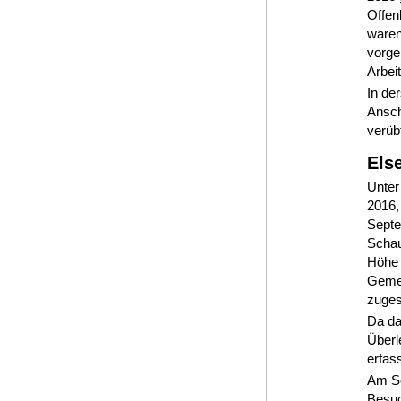
Offen
waren
vorge
Arbeit
In de
Ansch
verüb
Els
Unter
2016,
Septe
Schau
Höhe 
Gemei
zuges
Da da
Überl
erfass
Am So
Besuc