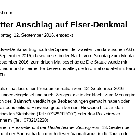
sbronn
itter Anschlag auf Elser-Denkmal
ntag, 12. September 2016, entdeckt
lser-Denkmal trug noch die Spuren der zweiten vandalistischen Akti
eptember 2015, da wurde es in der Nacht vom Sonntag zum Montag
eptember 2016, zum dritten Mal beschädigt: Die Statue wurde mit
haum und silberner Farbe verunstaltet, die Informationstafel mit Far
üht.
olizei hat laut einer Presseinformation vom 12. September 2016
tlungen eingeleitet und sucht Zeugen, die in der Nacht zum Montag i
ch des Bahnhofs verdächtige Beobachtungen gemacht haben oder
e sachdienliche Hinweise geben können. Hinweise bitte an den
eiposten Steinheim (Tel.: 07329/919007) oder das Polizeirevier
nheim (Tel.: 07321/3220).
einem Pressebericht der
Heidenheimer Zeitung
vom 13. September
geht der Sachschaden durch diesen Vandalismus in die Tausende.