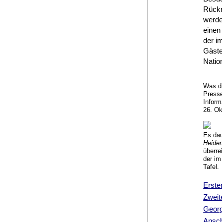
Rückr
werde
einen
der i
Gäste,
Natio
Was di
Presse
Inform
26. Ok
Es dau
Heiden
überre
der im
Tafel.
Erste
Zweit
Georg
Ansch