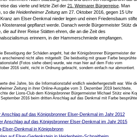
eise das vierte und letzte Ziel der
21. Weimarer Bürgerreise
. Man
, so die
Heidenheimer Zeitung
am 27. Oktober 2016, gegen 15 Uhr
 Kranz am Elser-Denkmal nieder legen und einen Friedensbaum stift
m Klosterareal gepflanzt werde. Danach werde Bürgermeister Stütz di
 die auf ihrer Reise Stätten ehren, die an die Zeit des
nalsozialismus erinnern, in der Hammerschmiede empfangen.
e Beseitigung der Schäden angeht, hat der Königsbronner Bürgermeister der
 anscheinend nicht alles mitgeteilt: Die beidseitig mit grauer Farbe besprühte
ationstafel (Fotos siehe oben) wurde, wie man hier auf dem Foto vom
tober 2016 sieht, nicht in Ordnung gebracht, sondern einfach nur abmontiert.
erte drei Jahre, bis die Informationstafel endlich wiederhergestellt war. Wie di
heimer Zeitung
in ihrer Online-Ausgabe vom 3. Dezember 2019 berichtete,
ichte der Lions-Club dem Königsbronner Bürgermeister Michael Stütz eine Ko
 September 2016 beim dritten Anschlag auf das Denkmal mit Farbe besprüht
r Anschlag auf das Königsbronner Elser-Denkmal im Jahr 2012
er Anschlag auf das Königsbronner Elser-Denkmal im Jahr 2015
-Elser-Denkmal in Königsbronn
lag auf Elser-Gedenkstein in Heidenheim-Schnaitheim