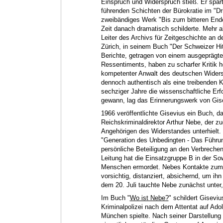
Einspruch und Widerspruch stieß. Er sparte
führenden Schichten der Bürokratie im "Dr
zweibändiges Werk "Bis zum bitteren Ende"
Zeit danach dramatisch schilderte. Mehr a
Leiter des Archivs für Zeitgeschichte an
Zürich, in seinem Buch "Der Schweizer Hit
Berichte, getragen von einem ausgeprägte
Ressentiments, haben zu scharfer Kritik he
kompetenter Anwalt des deutschen Widerst
dennoch authentisch als eine treibenden K
sechziger Jahre die wissenschaftliche Erf
gewann, lag das Erinnerungswerk von Gisev
1966 veröffentlichte Gisevius ein Buch, 
Reichskriminaldirektor Arthur Nebe, der 
Angehörigen des Widerstandes unterhielt. 
"Generation des Unbedingten - Das Führu
persönliche Beteiligung an den Verbrechen
Leitung hat die Einsatzgruppe B in der S
Menschen ermordet. Nebes Kontakte zum W
vorsichtig, distanziert, absichernd, um i
dem 20. Juli tauchte Nebe zunächst unter,
Im Buch "
Wo ist Nebe?
" schildert Gisevi
Kriminalpolizei nach dem Attentat auf Adol
München spielte. Nach seiner Darstellung 