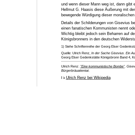
und wenn dieser Mann weg ist, dann gibt e
Hellmut G. Haasis diese Äußerung mit de
bewegende Würdigung dieser moralischen Ha
Details der Schilderungen von Gisevius be
einen fanatischen Kommunisten nennt oder
Wichtig bleibt jedoch sein Beharren auf de
Königsbronners in den deutschen Widerst
1) Siehe Schriftenreihe der Georg Elser Gedenkstät
Quelle: Ulrich Renz,
In der Sache Gisevius. Ein Au
Georg Elser Gedenkstätte Königsbronn Band 4, Kö
Ulrich Renz:
"Eine kommunistische Bombe"
.
Gisev
Bürgerbräuattentat
.
Ulrich Renz bei Wikipedia