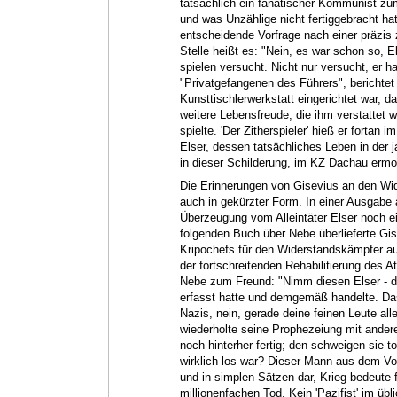
tatsächlich ein fanatischer Kommunist 
und was Unzählige nicht fertiggebracht hat
entscheidende Vorfrage nach einer präzis
Stelle heißt es: "Nein, es war schon so, E
spielen versucht. Nicht nur versucht, er ha
"Privatgefangenen des Führers", berichtet
Kunsttischlerwerkstatt eingerichtet war, d
weitere Lebensfreude, die ihm verstattet 
spielte. 'Der Zitherspieler' hieß er fortan
Elser, dessen tatsächliches Leben in der ja
in dieser Schilderung, im KZ Dachau ermo
Die Erinnerungen von Gisevius an den Wid
auch in gekürzter Form. In einer Ausgabe 
Überzeugung vom Alleintäter Elser noch ei
folgenden Buch über Nebe überlieferte Gis
Kripochefs für den Widerstandskämpfer au
der fortschreitenden Rehabilitierung des At
Nebe zum Freund: "Nimm diesen Elser - das 
erfasst hatte und demgemäß handelte. Das
Nazis, nein, gerade deine feinen Leute al
wiederholte seine Prophezeiung mit ande
noch hinterher fertig; den schweigen sie t
wirklich los war? Dieser Mann aus dem Volk
und in simplen Sätzen dar, Krieg bedeute 
millionenfachen Tod. Kein 'Pazifist' im übli