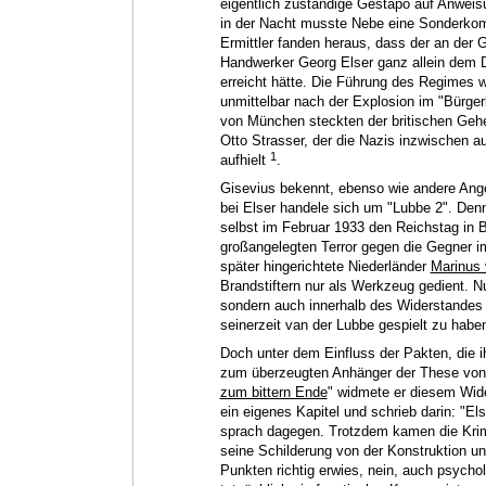
eigentlich zuständige Gestapo auf Anweisu
in der Nacht musste Nebe eine Sonderkom
Ermittler fanden heraus, dass der an de
Handwerker Georg Elser ganz allein dem Di
erreicht hätte. Die Führung des Regimes wo
unmittelbar nach der Explosion im "Bürgerb
von München steckten der britischen Gehei
Otto Strasser, der die Nazis inzwischen 
1
aufhielt
.
Gisevius bekennt, ebenso wie andere Ang
bei Elser handele sich um "Lubbe 2". Denn
selbst im Februar 1933 den Reichstag in 
großangelegten Terror gegen die Gegner 
später hingerichtete Niederländer
Marinus 
Brandstiftern nur als Werkzeug gedient. N
sondern auch innerhalb des Widerstandes 
seinerzeit van der Lubbe gespielt zu habe
Doch unter dem Einfluss der Pakten, die i
zum überzeugten Anhänger der These von de
zum bittern Ende
" widmete er diesem Wide
ein eigenes Kapitel und schrieb darin: "El
sprach dagegen. Trotzdem kamen die Krimi
seine Schilderung von der Konstruktion un
Punkten richtig erwies, nein, auch psyc