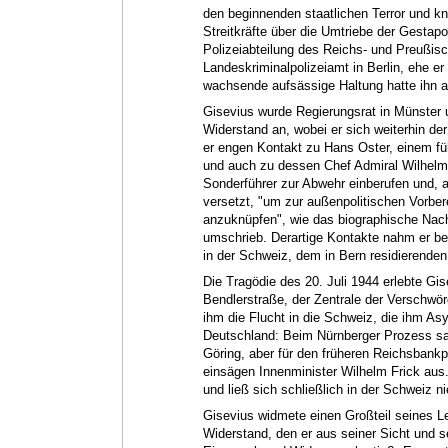
den beginnenden staatlichen Terror und k
Streitkräfte über die Umtriebe der Gestapo 
Polizeiabteilung des Reichs- und Preußis
Landeskriminalpolizeiamt in Berlin, ehe e
wachsende aufsässige Haltung hatte ihn a
Gisevius wurde Regierungsrat in Münster
Widerstand an, wobei er sich weiterhin de
er engen Kontakt zu Hans Oster, einem fü
und auch zu dessen Chef Admiral Wilhelm 
Sonderführer zur Abwehr einberufen und, a
versetzt, "um zur außenpolitischen Vorbe
anzuknüpfen", wie das biographische Nac
umschrieb. Derartige Kontakte nahm er b
in der Schweiz, dem in Bern residierenden 
Die Tragödie des 20. Juli 1944 erlebte Gise
Bendlerstraße, der Zentrale der Verschwör
ihm die Flucht in die Schweiz, die ihm As
Deutschland: Beim Nürnberger Prozess s
Göring, aber für den früheren Reichsbank
einsägen Innenminister Wilhelm Frick aus
und ließ sich schließlich in der Schweiz n
Gisevius widmete einen Großteil seines L
Widerstand, den er aus seiner Sicht und s