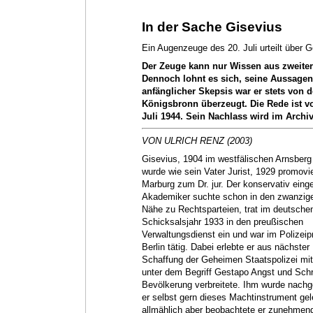
In der Sache Gisevius
Ein Augenzeuge des 20. Juli urteilt über G
Der Zeuge kann nur Wissen aus zweiter 
Dennoch lohnt es sich, seine Aussagen
anfänglicher Skepsis war er stets von 
Königsbronn überzeugt. Die Rede ist v
Juli 1944. Sein Nachlass wird im Archiv
VON ULRICH RENZ (2003)
Gisevius, 1904 im westfälischen Arnsberg
wurde wie sein Vater Jurist, 1929 promovie
Marburg zum Dr. jur. Der konservativ einge
Akademiker suchte schon in den zwanzige
Nähe zu Rechtsparteien, trat im deutsche
Schicksalsjahr 1933 in den preußischen
Verwaltungsdienst ein und war im Polizeip
Berlin tätig. Dabei erlebte er aus nächster
Schaffung der Geheimen Staatspolizei mit
unter dem Begriff Gestapo Angst und Schr
Bevölkerung verbreitete. Ihm wurde nachg
er selbst gern dieses Machtinstrument gele
allmählich aber beobachtete er zunehmend