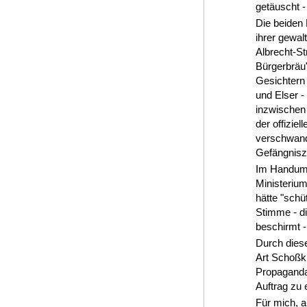
getäuscht -
Die beiden
ihrer gewal
Albrecht-St
Bürgerbräu"
Gesichtern 
und Elser -
inzwischen
der offizie
verschwande
Gefängnisze
Im Handum
Ministerium
hätte "schü
Stimme - di
beschirmt -
Durch diese
Art Schoßki
Propaganda 
Auftrag zu e
Für mich, a