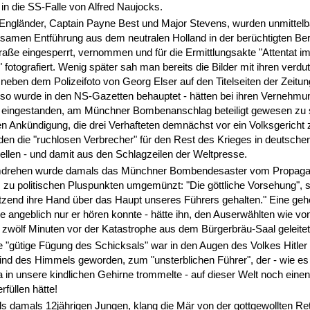
 in die SS-Falle von Alfred Naujocks.
 Engländer, Captain Payne Best und Major Stevens, wurden unmittelb
tsamen Entführung aus dem neutralen Holland in der berüchtigten Berl
raße eingesperrt, vernommen und für die Ermittlungsakte "Attentat i
 fotografiert. Wenig später sah man bereits die Bilder mit ihren verdu
neben dem Polizeifoto von Georg Elser auf den Titelseiten der Zeitun
 so wurde in den NS-Gazetten behauptet - hätten bei ihren Vernehm
 eingestanden, am Münchner Bombenanschlag beteiligt gewesen zu s
llen Ankündigung, die drei Verhafteten demnächst vor ein Volksgericht z
n die "ruchlosen Verbrecher" für den Rest des Krieges in deutsche
llen - und damit aus den Schlagzeilen der Weltpresse.
drehen wurde damals das Münchner Bombendesaster vom Propaga
 zu politischen Pluspunkten umgemünzt: "Die göttliche Vorsehung", s
tzend ihre Hand über das Haupt unseres Führers gehalten." Eine geh
e angeblich nur er hören konnte - hätte ihn, den Auserwählten wie vo
 zwölf Minuten vor der Katastrophe aus dem Bürgerbräu-Saal geleitet.
 "gütige Fügung des Schicksals" war in den Augen des Volkes Hitler 
nd des Himmels geworden, zum "unsterblichen Führer", der - wie es
in unsere kindlichen Gehirne trommelte - auf dieser Welt noch einen 
rfüllen hätte!
ls damals 12jährigen Jungen, klang die Mär von der gottgewollten Re