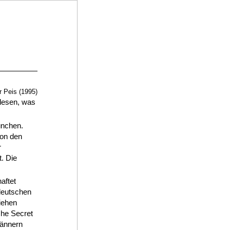
Peis (1995)
 lesen, was
ünchen.
Von den
r
. Die
aftet
deutschen
iehen
sche Secret
männern