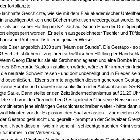
der fortpflanzte.
 lachhafte Geschichte, wie sie mit dem Flair akademischer Unfehlbar
in unzähligen Artikeln und Büchern unkritisch wiedergekäut wurde, b
 - als politischer Häftling im KZ Dachau. Schon Ende der Dreißigerja
ort eingesperrt worden. Er sei ein ausgezeichneter Tischler und Tüft
anische Probleme löste er in genialer Weise...
de Elser angeblich 1939 zum "Mann der Stunde". Die Gestapo - so s
 Geschichtsbüchern - zog ihren schwäbischen Häftling per Handschla
Wenn Georg Elser für sie als Strohmann agieren und eine Bombe in 
 des Bürgerbräu-Saales installieren würde, wäre er für immer ein fre
 die neutrale Schweiz reisen - und dort unbehelligt und in Frieden sei
d beschließen... Elser stimmte angeblich diesem generösen Gesta
e seine Bombe und mauerte sie schließlich unter Aufsicht seiner SS-
gte Säule. Dann stellte er den Zeitzündermechanismus auf 21.20 Uhr 
ete sich von den "freundlichen Gestapoleuten" für seine Reise in di
 kombinierten jene einfältigen Geschichtsschreiber weiter - hätte dann 
zwölf Minuten vor der Explosion, den Saal verlassen... Zur gleichen Z
 der Gestapo getäuscht und geprellt - prompt an der Schweizer Gren
en... Nach diesem - wie mir scheint - schlechtgemachten Krimi ve
 für immer in der Versenkung.
hen um das Münchner Attentat wurden durch solche Geschichten natü