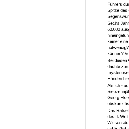
Führers dur
Spitze des 
Segenswüns
Sechs Jahre
60.000 ausg
hineingefüh
keiner eine
notwendig?
können? V
Bei diesen 
dachte zur
mysteriöse 
Händen hielt
Als ich - 
Siebzehnjäh
Georg Elser
obskure Tis
Das Rätsel
des II. Wel
Wissensdur
schließlich 