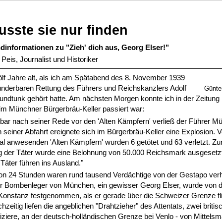
usste sie nur finden
dinformationen zu "Zieh' dich aus, Georg Elser!"
Peis, Journalist und Historiker
lf Jahre alt, als ich am Spätabend des 8. November 1939
underbaren Rettung des Führers und Reichskanzlers Adolf
Günter 
Rundtunk gehört hatte. Am nächsten Morgen konnte ich in der Zeitung
im Münchner Bürgerbräu-Keller passiert war:
elbar nach seiner Rede vor den 'Alten Kämpfern' verließ der Führer M
 seiner Abfahrt ereignete sich im Bürgerbräu-Keller eine Explosion. 
l anwesenden 'Alten Kämpfern' wurden 6 getötet und 63 verletzt. Zu
ng der Täter wurde eine Belohnung von 50.000 Reichsmark ausgesetzt
Täter führen ins Ausland."
von 24 Stunden waren rund tausend Verdächtige von der Gestapo verh
r Bombenleger von München, ein gewisser Georg Elser, wurde von 
 Konstanz festgenommen, als er gerade über die Schweizer Grenze fl
chzeitig liefen die angeblichen "Drahtzieher" des Attentats, zwei briti
iziere, an der deutsch-holländischen Grenze bei Venlo - von Mittels