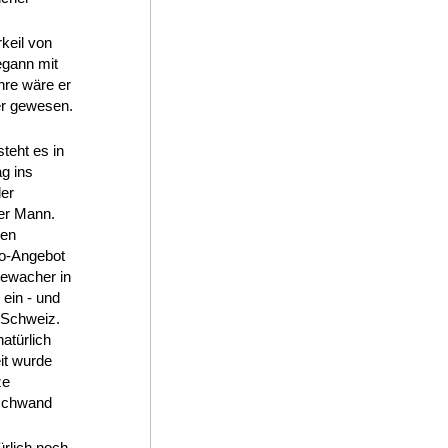
keil von
egann mit
hre wäre er
ler gewesen.
teht es in
g ins
der
ier Mann.
nen
po-Angebot
Bewacher in
ein - und
e Schweiz.
natürlich
eit wurde
ze
rschwand
rlich noch