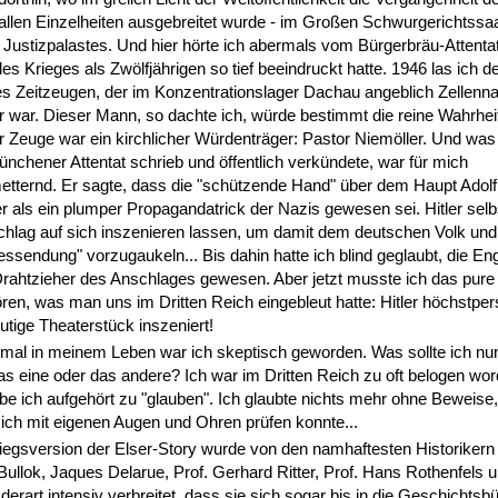
allen Einzelheiten ausgebreitet wurde - im Großen Schwurgerichtssa
Justizpalastes. Und hier hörte ich abermals vom Bürgerbräu-Attenta
es Krieges als Zwölfjährigen so tief beeindruckt hatte. 1946 las ich d
es Zeitzeugen, der im Konzentrationslager Dachau angeblich Zellenn
 war. Dieser Mann, so dachte ich, würde bestimmt die reine Wahrhei
 Zeuge war ein kirchlicher Würdenträger: Pastor Niemöller. Und was
nchener Attentat schrieb und öffentlich verkündete, war für mich
tternd. Er sagte, dass die "schützende Hand" über dem Haupt Adolf 
er als ein plumper Propagandatrick der Nazis gewesen sei. Hitler selb
hlag auf sich inszenieren lassen, um damit dem deutschen Volk und
essendung" vorzugaukeln... Bis dahin hatte ich blind geglaubt, die En
rahtzieher des Anschlages gewesen. Aber jetzt musste ich das pure
en, was man uns im Dritten Reich eingebleut hatte: Hitler höchstper
lutige Theaterstück inszeniert!
al in meinem Leben war ich skeptisch geworden. Was sollte ich nun
as eine oder das andere? Ich war im Dritten Reich zu oft belogen wor
e ich aufgehört zu "glauben". Ich glaubte nichts mehr ohne Beweise
 ich mit eigenen Augen und Ohren prüfen konnte...
egsversion der Elser-Story wurde von den namhaftesten Historikern
 Bullok, Jaques Delarue, Prof. Gerhard Ritter, Prof. Hans Rothenfels u.a
 derart intensiv verbreitet, dass sie sich sogar bis in die Geschichtsb