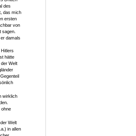
al des
t, das mich
en ersten
achbar von
t sagen.
 er damals
Hitlers
st hätte
 der Welt
gländer
 Gegenteil
sönlich
 wirklich
den.
, ohne
 der Welt
.) in allen
ücher