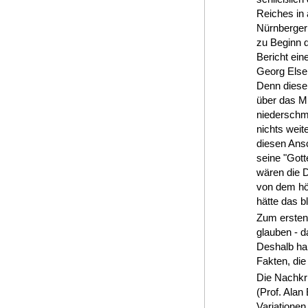
Reiches in 
Nürnberger 
zu Beginn d
Bericht ein
Georg Elser
Denn dieser
über das Mü
niederschme
nichts weit
diesen Ansc
seine "Gott
wären die D
von dem hör
hätte das b
Zum erstenm
glauben - d
Deshalb hab
Fakten, die
Die Nachkri
(Prof. Alan
Variationen