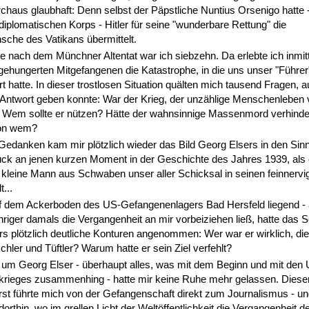
chaus glaubhaft: Denn selbst der Päpstliche Nuntius Orsenigo hatte 
diplomatischen Korps - Hitler für seine "wunderbare Rettung" die
che des Vatikans übermittelt.
 nach dem Münchner Altentat war ich siebzehn. Da erlebte ich inmit
ehungerten Mitgefangenen die Katastrophe, in die uns unser "Führer
rt hatte. In dieser trostlosen Situation quälten mich tausend Fragen, a
 Antwort geben konnte: War der Krieg, der unzählige Menschenleben v
 Wem sollte er nützen? Hätte der wahnsinnige Massenmord verhinde
on wem?
Gedanken kam mir plötzlich wieder das Bild Georg Elsers in den Sinn
ück an jenen kurzen Moment in der Geschichte des Jahres 1939, als 
kleine Mann aus Schwaben unser aller Schicksal in seinen feinnervi
...
auf dem Ackerboden des US-Gefangenenlagers Bad Hersfeld liegend - 
riger damals die Vergangenheit an mir vorbeiziehen ließ, hatte das S
s plötzlich deutliche Konturen angenommen: Wer war er wirklich, di
chler und Tüftler? Warum hatte er sein Ziel verfehlt?
 um Georg Elser - überhaupt alles, was mit dem Beginn und mit den
tkrieges zusammenhing - hatte mir keine Ruhe mehr gelassen. Diese
st führte mich von der Gefangenschaft direkt zum Journalismus - un
dorthin, wo im grellen Licht der Weltöffentlichkeit die Vergangenheit d