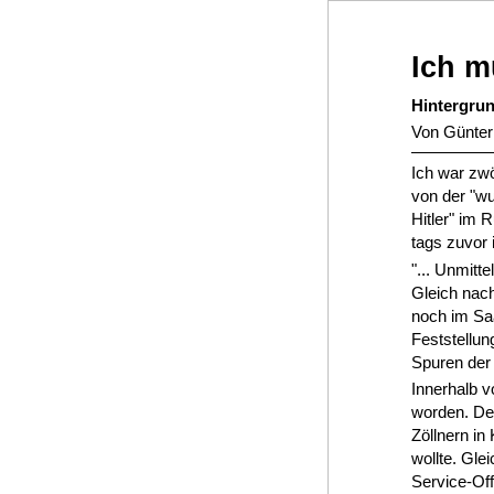
Ich m
Hintergrun
Von Günter 
Ich war zwö
von der "w
Hitler" im 
tags zuvor 
"... Unmitt
Gleich nach
noch im Saa
Feststellu
Spuren der 
Innerhalb 
worden. De
Zöllnern in
wollte. Glei
Service-Off