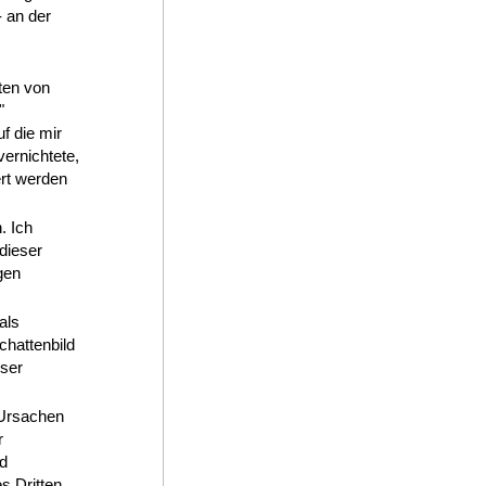
- an der
ten von
"
uf die mir
ernichtete,
rt werden
. Ich
dieser
gen
als
chattenbild
eser
 Ursachen
r
d
es Dritten