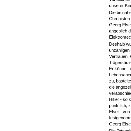
unserer Kin
Die beinahe
Chronisten 
Georg Elser
angeblich d
Elektromech
Deshalb wur
unzähligen
Vertrauen: 
Trägersäule
Er könne in
Lebensaben
zu, bastelt
die angezei
verabschied
Hitler - so
pünktlich, 
Elser - von
festgenomm
Georg Elser
Die Tatsac