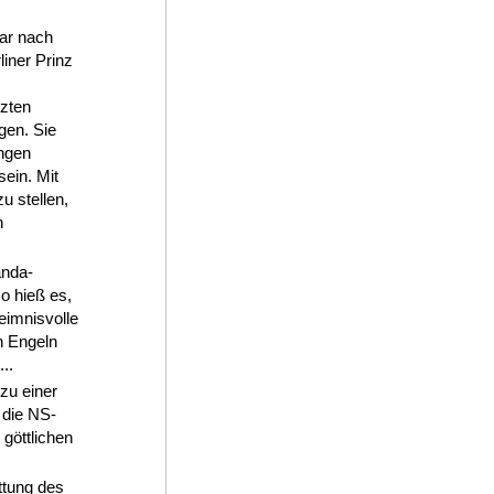
ar nach
iner Prinz
m
tzten
gen. Sie
ungen
ein. Mit
u stellen,
n
nda-
o hieß es,
eimnisvolle
n Engeln
..
zu einer
 die NS-
göttlichen
ttung des