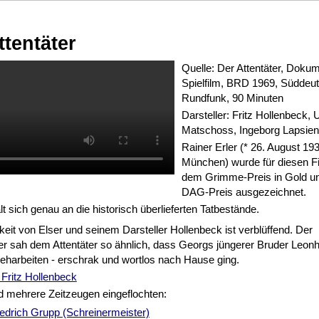
ttentäter
Quelle: Der Attentäter, Doku
Spielfilm, BRD 1969, Süddeu
Rundfunk, 90 Minuten
Darsteller: Fritz Hollenbeck, U
Matschoss, Ingeborg Lapsien
Rainer Erler (* 26. August 193
München) wurde für diesen Fi
dem Grimme-Preis in Gold u
DAG-Preis ausgezeichnet.
lt sich genau an die historisch überlieferten Tatbestände.
keit von Elser und seinem Darsteller Hollenbeck ist verblüffend. Der
r sah dem Attentäter so ähnlich, dass Georgs jüngerer Bruder Leonh
eharbeiten - erschrak und wortlos nach Hause ging.
Fritz Hollenbeck
d mehrere Zeitzeugen eingeflochten:
iedrich Grupp (Schreinermeister)