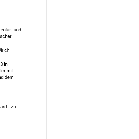
mentar- und
tscher
lrich
3 in
lm mit
nd dem
ard - zu