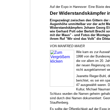
Auf der Expo in Hannover: Eine Büste des 
Der Widerstandskämpfer i
Eingezwängt zwischen den Gittern der 
Augenhöhe unmittelbar vor der acht M
Widerstandskämpfers Johann Georg Els
wie Gerhard Polt oder Bertolt Brecht so
mit der Maus" - und Fotos der Montags
ihrem Ruf "Wir sind das Volk" die Dikt
VON MANFRED MAIER
Wie kam es zur Auswahl 
1998 von der Bundesreg
die vor allem im 20. Ja
der neuen Regierung sta
nicht ausgeklammert we
Jeanette Rieger-Buhl, di
berichtet, es sei ein s
47 ausgewählt waren. Di
Kultur, Michael Nauma
Schluss wurden die Namen geheim gehalten
sind durch drei Namen dokumentiert: Geor
Stauffenberg.
Es sollte der Öffentlichkeit auf der Expo