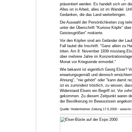
präsentiert werden. Es handelt sich um di
Alles ist in Arbeit, alles ist im Wandel. Un
Gedanken, die das Land weiterbringen.
Die Auswahl der Persönlichkeiten zog teilw
unter der Überschrift "Kuriose Köpfe" übe
Geistesgrößen" mokierte.
Vor den Köpfen sind am Geländer der Lauf
Fall lautet die Inschrift: "Ganz allein zu 
töten. Am 8. November 1939 misslang Els
über mehrere Jahre im Konzentrationslager
Monat vor Kriegsende ermordet."
Wie bekannt ist eigentlich Georg Elser? V
erwartungsgemäß und dennoch ernüchternd 
Ahnung", "nie gehört" oder "kann damit ni
ist es zumindest tröstlich, zu wissen, d
Widerstand Elsers ein Begriff ist. Vor zeh
gekommen. Zu diesem Zeitpunkt waren der
der Bevölkerung im Bewusstsein angeko
Quelle: Heidenheimer Zeitung 17.6.2000 - www.hz-