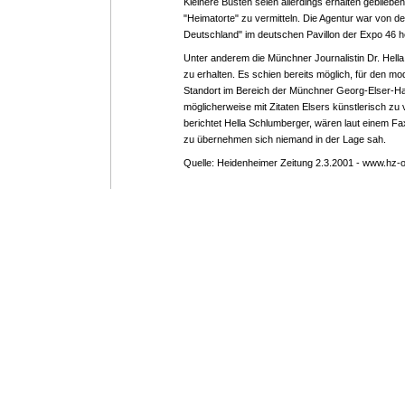
Kleinere Büsten seien allerdings erhalten geblieben
"Heimatorte" zu vermitteln. Die Agentur war von d
Deutschland" im deutschen Pavillon der Expo 46 
Unter anderem die Münchner Journalistin Dr. Hell
zu erhalten. Es schien bereits möglich, für den m
Standort im Bereich der Münchner Georg-Elser-Hal
möglicherweise mit Zitaten Elsers künstlerisch zu
berichtet Hella Schlumberger, wären laut einem 
zu übernehmen sich niemand in der Lage sah.
Quelle: Heidenheimer Zeitung 2.3.2001 - www.hz-o