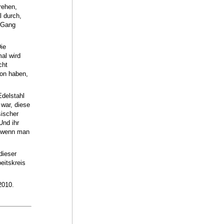
rehen,
l durch,
n Gang
ie
al wird
cht
ton haben,
delstahl
war, diese
sischer
Und ihr
e, wenn man
dieser
eitskreis
2010.