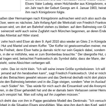
Elsers Vater Ludwig, einen Holzhändler aus Königsbronn, e
ein Jahr nach der Geburt Georgs am 4. Januar 1903, heira
ihm nach Königsbronn folgte.
aßen über Hermaringen nach Königsbronn aufmachen wird sich also auch d
Elser, wenn es nächstes Jahr Anfang April die Werkstatt von Friedrich Frankow
assen wird, um dort am Bahnhof stehen zu bleiben: auf dem Bahnsteig von Gl
r seinerzeit wohl auch seine Zugfahrt nach München begonnen, an deren End
as Attentat auf Hitler stand.
 zehn hoch wird Elser ab dem 9. April 2010 also wieder an Gleis 2 in Königsb
t Hut und Mantel und einem Koffer. "Der Koffer ist gewissermaßen meiner, me
che Freiheit, denn Elser hatte ja damals nicht nur sein Gepäck dabei, sondern
e, in der er mitführte, was er zum Bombenbau brauchte." Der übergroße Hut, 
l tragen wird, betrachtet Frankowitsch als Symbol dafür, dass der Mann, der
steht, seine Absichten verbergen will.
zehn. Das ist nicht klein. "Ich will seine innere Größe symbolisieren. Ich will
s jemand auf ihn herabsehen kann", sagt Friedrich Frankowitsch. Und er möc
d des Betrachters gewahrt wissen und das Denkmal deshalb nicht dort platzi
ste den Bahnsteig betreten und in die Züge steigen, sondern "eher im Auslauf
 nach Süden" hin. "Das würde für mich auch die Einsamkeit und die Anonymi
ren, in der Elser gehandelt hat und die er damals beim Verlassen seiner Heim
 auch verspürt hat. Man soll ruhig auf ihn zugehen müssen."
ch dreht das von ihm in Pappe gestaltete Modell des Denkmals: "Ich versuch
 Arbeit in die Situation Elsers einzufühlen. Was ging ihm durch den Kopf, welc