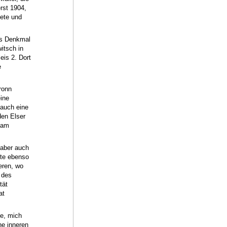
rst 1904,
tete und
as Denkmal
itsch in
eis 2. Dort
e
ronn
ine
 auch eine
den Elser
 am
 aber auch
hte ebenso
eren, wo
 des
tät
at
e, mich
he inneren