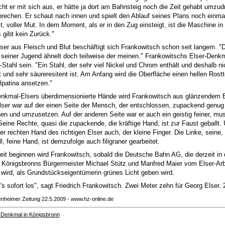
ht er mit sich aus, er hätte ja dort am Bahnsteig noch die Zeit gehabt umzud
brechen. Er schaut nach innen und spielt den Ablauf seines Plans noch einma
t, voller Mut. In dem Moment, als er in den Zug einsteigt, ist die Maschine i
 gibt kein Zurück."
ser aus Fleisch und Blut beschäftigt sich Frankowitsch schon seit langem. "D
 seiner Jugend ähnelt doch teilweise der meinen." Frankowitschs Elser-Denkm
-Stahl sein. "Ein Stahl, der sehr viel Nickel und Chrom enthält und deshalb ni
t und sehr säureresitent ist. Am Anfang wird die Oberfläche einen hellen Rost
lpatina ansetzen."
nkmal-Elsers überdimensionierte Hände wird Frankowitsch aus glänzendem E
lser war auf der einen Seite der Mensch, der entschlossen, zupackend genug 
nen und umzusetzen. Auf der anderen Seite war er auch ein geistig feiner, mu
eine Rechte, quasi die zupackende, die kräftige Hand, ist zur Faust geballt. 
der rechten Hand des richtigen Elser auch, der kleine Finger. Die Linke, sein
l, feine Hand, ist demzufolge auch filigraner gearbeitet.
beit beginnen wird Frankowitsch, sobald die Deutsche Bahn AG, die derzeit in 
Königsbronns Bürgermeister Michael Stütz und Manfred Maier vom Elser-Arb
t wird, als Grundstückseigentümerin grünes Licht geben wird.
's sofort los", sagt Friedrich Frankowitsch. Zwei Meter zehn für Georg Elser. 
enheimer Zeitung 22.5.2009 - www.hz-online.de
-Denkmal in Königsbronn