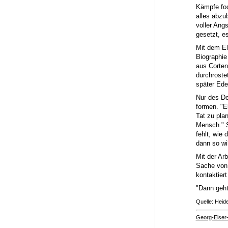
Kämpfe foc
alles abzu
voller Angs
gesetzt, es
Mit dem El
Biographie
aus Corten
durchroste
später Ede
Nur des De
formen. "E
Tat zu pla
Mensch." S
fehlt, wie 
dann so wil
Mit der Ar
Sache von 
kontaktier
"Dann geht
Quelle: Heid
Georg-Elser