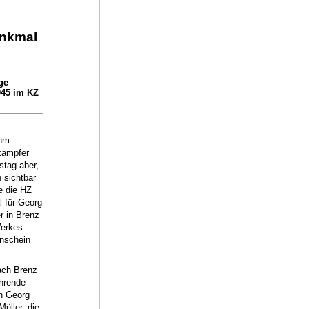
enkmal
ge
945 im KZ
ihm
kämpfer
stag aber,
 sichtbar
e die HZ
l für Georg
r in Brenz
Werkes
enschein
ach Brenz
ührende
n Georg
üller, die