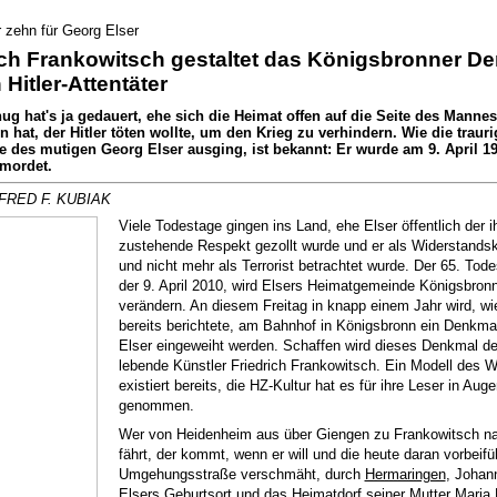
 zehn für Georg Elser
ich Frankowitsch gestaltet das Königsbronner D
 Hitler-Attentäter
g hat's ja gedauert, ehe sich die Heimat offen auf die Seite des Mannes
 hat, der Hitler töten wollte, um den Krieg zu verhindern. Wie die trauri
e des mutigen Georg Elser ausging, ist bekannt: Er wurde am 9. April 1
mordet.
RED F. KUBIAK
Viele Todestage gingen ins Land, ehe Elser öffentlich der 
zustehende Respekt gezollt wurde und er als Widerstands
und nicht mehr als Terrorist betrachtet wurde. Der 65. Tode
der 9. April 2010, wird Elsers Heimatgemeinde Königsbronn
verändern. An diesem Freitag in knapp einem Jahr wird, wi
bereits berichtete, am Bahnhof in Königsbronn ein Denkma
Elser eingeweiht werden. Schaffen wird dieses Denkmal de
lebende Künstler Friedrich Frankowitsch. Ein Modell des 
existiert bereits, die HZ-Kultur hat es für ihre Leser in Aug
genommen.
Wer von Heidenheim aus über Giengen zu Frankowitsch n
fährt, der kommt, wenn er will und die heute daran vorbeif
Umgehungsstraße verschmäht, durch
Hermaringen
, Johan
Elsers Geburtsort und das Heimatdorf seiner Mutter Maria M