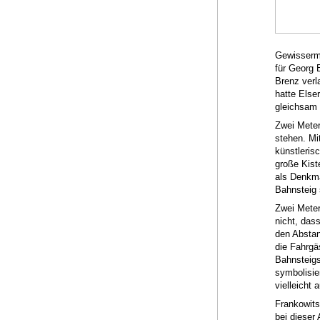
Gewisserm
für Georg 
Brenz verl
hatte Else
gleichsam d
Zwei Meter
stehen. Mi
künstleris
große Kist
als Denkma
Bahnsteig 
Zwei Meter 
nicht, das
den Abstan
die Fahrgä
Bahnsteigs
symbolisie
vielleicht
Frankowits
bei dieser