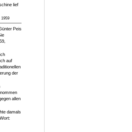
chine lief
g 1959
Günter Peis
Sie
59,
ich
ich auf
ditionellen
erung der
n
ngenommen
gegen allen
chte damals
 Wort: