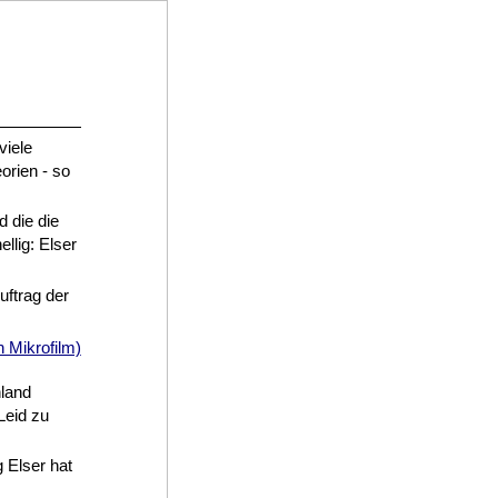
viele
orien - so
 die die
llig: Elser
uftrag der
hland
Leid zu
 Elser hat