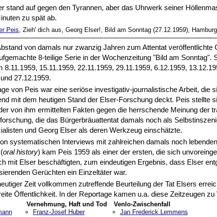
er stand auf gegen den Tyrannen, aber das Uhrwerk seiner Höllenmas
inuten zu spät ab.
er Peis
, Zieh' dich aus, Georg Elser!, Bild am Sonntag (27.12.1959), Hambur
bstand von damals nur zwanzig Jahren zum Attentat veröffentlichte 
ufgemachte 8-teilige Serie in der Wochenzeitung "Bild am Sonntag". 
 8.11.1959, 15.11.1959, 22.11.1959, 29.11.1959, 6.12.1959, 13.12.19
 und 27.12.1959.
ge von Peis war eine seriöse investigativ-journalistische Arbeit, die s
nd mit dem heutigen Stand der Elser-Forschung deckt. Peis stellte s
er von ihm ermittelten Fakten gegen die herrschende Meinung der tra
orschung, die das Bürgerbräuattentat damals noch als Selbstinszeni
ialisten und Georg Elser als deren Werkzeug einschätzte.
von systematischen Interviews mit zahlreichen damals noch lebende
(
oral history
) kam Peis 1959 als einer der ersten, die sich unvorei
ch mit Elser beschäftigten, zum eindeutigen Ergebnis, dass Elser ent
ierenden Gerüchten ein Einzeltäter war.
eutiger Zeit vollkommen zutreffende Beurteilung der Tat Elsers errei
reite Öffentlichkeit. In der Reportage kamen u.a. diese Zeitzeugen zu
Vernehmung, Haft und Tod
Venlo-Zwischenfall
mann
Franz-Josef Huber
Jan Frederick Lemmens