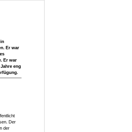
in
n. Er war
des
. Er war
e Jahre eng
erfügung.
entlicht
sen. Der
n der