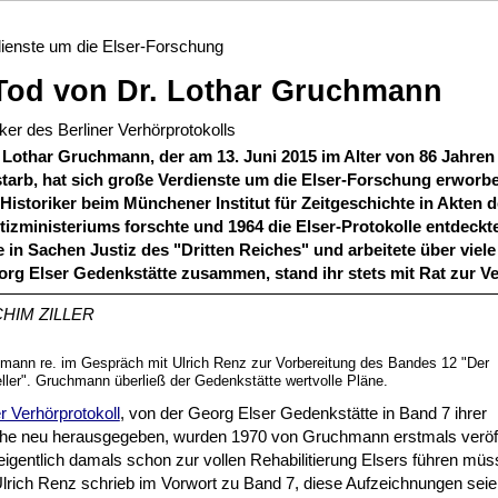
ienste um die Elser-Forschung
od von Dr. Lothar Gruchmann
er des Berliner Verhörprotokolls
c. Lothar Gruchmann, der am 13. Juni 2015 im Alter von 86 Jahren 
arb, hat sich große Verdienste um die Elser-Forschung erworbe
s Historiker beim Münchener Institut für Zeitgeschichte in Akten 
izministeriums forschte und 1964 die Elser-Protokolle entdeckte
e in Sachen Justiz des "Dritten Reiches" und arbeitete über viel
org Elser Gedenkstätte zusammen, stand ihr stets mit Rat zur V
HIM ZILLER
mann re. im Gespräch mit Ulrich Renz zur Vorbereitung des Bandes 12 "Der
ller". Gruchmann überließ der Gedenkstätte wertvolle Pläne.
er Verhörprotokoll
, von der Georg Elser Gedenkstätte in Band 7 ihrer
eihe neu herausgegeben, wurden 1970 von Gruchmann erstmals veröff
eigentlich damals schon zur vollen Rehabilitierung Elsers führen müs
Ulrich Renz schrieb im Vorwort zu Band 7, diese Aufzeichnungen seie