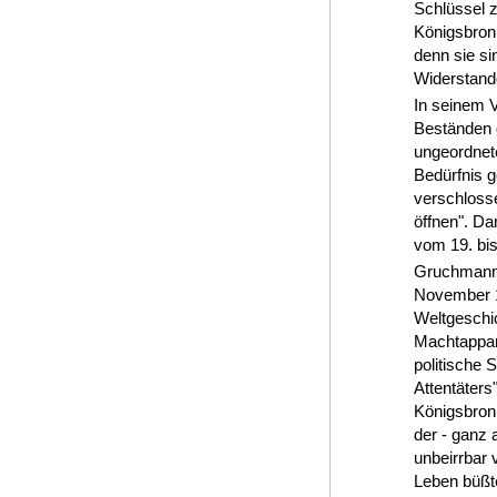
Schlüssel z
Königsbronn
denn sie si
Widerstand
In seinem V
Beständen 
ungeordnet
Bedürfnis g
verschlosse
öffnen". Da
vom 19. bis
Gruchmann 
November 19
Weltgeschic
Machtappara
politische 
Attentäters
Königsbron
der - ganz 
unbeirrbar 
Leben büßte