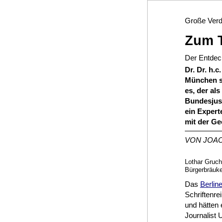
Große Verd
Zum T
Der Entdeck
Dr. Dr. h.
München st
es, der al
Bundesjust
ein Expert
mit der Ge
VON JOAC
Lothar Gruch
Bürgerbräuke
Das
Berlin
Schriftenr
und hätten 
Journalist 