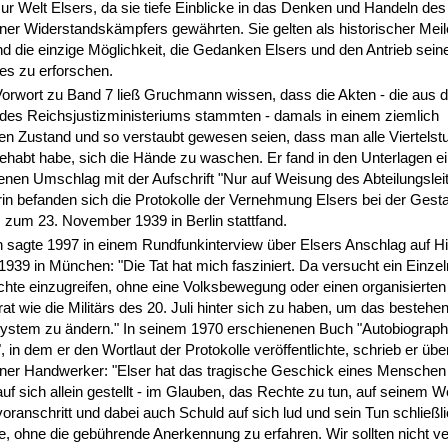
ur Welt Elsers, da sie tiefe Einblicke in das Denken und Handeln des
er Widerstandskämpfers gewährten. Sie gelten als historischer Meil
nd die einzige Möglichkeit, die Gedanken Elsers und den Antrieb sein
es zu erforschen.
orwort zu Band 7 ließ Gruchmann wissen, dass die Akten - die aus 
des Reichsjustizministeriums stammten - damals in einem ziemlich
en Zustand und so verstaubt gewesen seien, dass man alle Viertelst
ehabt habe, sich die Hände zu waschen. Er fand in den Unterlagen e
nen Umschlag mit der Aufschrift "Nur auf Weisung des Abteilungslei
rin befanden sich die Protokolle der Vernehmung Elsers bei der Gesta
 zum 23. November 1939 in Berlin stattfand.
sagte 1997 in einem Rundfunkinterview über Elsers Anschlag auf Hit
39 in München: "Die Tat hat mich fasziniert. Da versucht ein Einzeln
hte einzugreifen, ohne eine Volksbewegung oder einen organisierten
t wie die Militärs des 20. Juli hinter sich zu haben, um das bestehe
System zu ändern." In seinem 1970 erschienenen Buch "Autobiograph
", in dem er den Wortlaut der Protokolle veröffentlichte, schrieb er übe
ner Handwerker: "Elser hat das tragische Geschick eines Menschen 
auf sich allein gestellt - im Glauben, das Rechte zu tun, auf seinem 
voranschritt und dabei auch Schuld auf sich lud und sein Tun schließl
, ohne die gebührende Anerkennung zu erfahren. Wir sollten nicht v