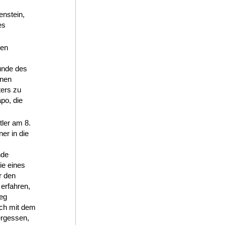
enstein,
es
den
unde des
inen
ters zu
po, die
ler am 8.
er in die
nde
ie eines
r den
erfahren,
Weg
ich mit dem
ergessen,