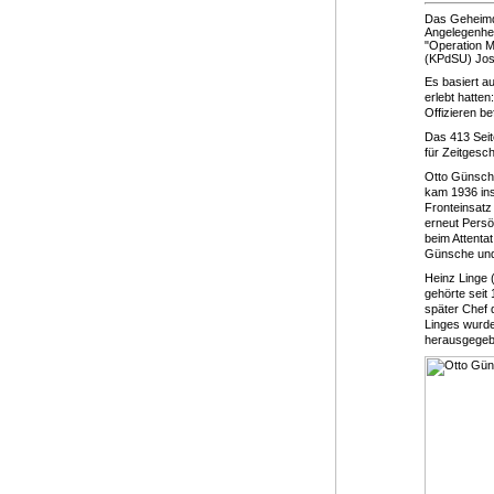
Das Geheimdo
Angelegenhei
"Operation M
(KPdSU) Josef
Es basiert a
erlebt hatte
Offizieren be
Das 413 Seit
für Zeitgesc
Otto Günsche
kam 1936 ins
Fronteinsatz
erneut Persö
beim Attenta
Günsche und 
Heinz Linge (
gehörte seit
später Chef 
Linges wurde
herausgegeb