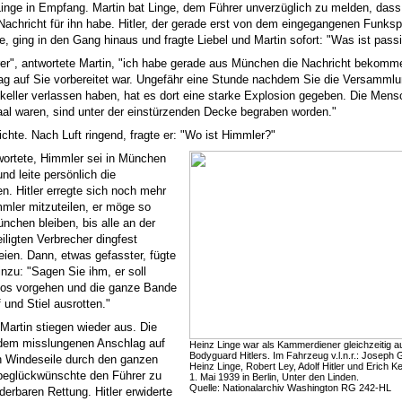
inge in Empfang. Martin bat Linge, dem Führer unverzüglich zu melden, dass 
Nachricht für ihn habe. Hitler, der gerade erst von dem eingegangenen Funks
e, ging in den Gang hinaus und fragte Liebel und Martin sofort: "Was ist passi
er", antwortete Martin, "ich habe gerade aus München die Nachricht bekomm
ag auf Sie vorbereitet war. Ungefähr eine Stunde nachdem Sie die Versamml
keller verlassen haben, hat es dort eine starke Explosion gegeben. Die Mens
al waren, sind unter der einstürzenden Decke begraben worden."
eichte. Nach Luft ringend, fragte er: "Wo ist Himmler?"
wortete, Himmler sei in München
nd leite persönlich die
n. Hitler erregte sich noch mehr
mmler mitzuteilen, er möge so
nchen bleiben, bis alle an der
iligten Verbrecher dingfest
ien. Dann, etwas gefasster, fügte
inzu: "Sagen Sie ihm, er soll
los vorgehen und die ganze Bande
 und Stiel ausrotten."
 Martin stiegen wieder aus. Die
dem misslungenen Anschlag auf
Heinz Linge war als Kammerdiener gleichzeitig a
Bodyguard Hitlers. Im Fahrzeug v.l.n.r.: Joseph 
 in Windeseile durch den ganzen
Heinz Linge, Robert Ley, Adolf Hitler und Erich 
beglückwünschte den Führer zu
1. Mai 1939 in Berlin, Unter den Linden.
Quelle: Nationalarchiv Washington RG 242-HL
derbaren Rettung. Hitler erwiderte