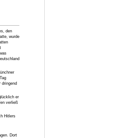
es, den
atte, wurde
atten
t
twas
eutschland
Münchner
 Tag
r dringend
lücklich er
en verließ
h Hitlers
agen. Dort