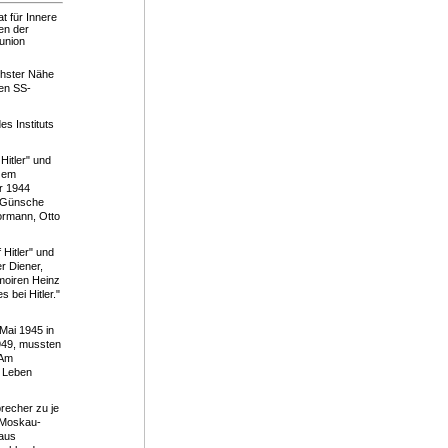
 für Innere
en der
union
chster Nähe
den SS-
s Instituts
Hitler" und
zem
r 1944
e Günsche
Bormann, Otto
Hitler" und
r Diener,
moiren Heinz
bei Hitler."
Mai 1945 in
949, mussten
 Am
s Leben
recher zu je
 Moskau-
aus