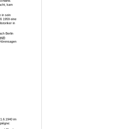
schland.
acht, kam
 in sein
eß 1959 eine
storiker in
ch Berlin
seph
f Hörensagen
21.6.1940 im
piègne: