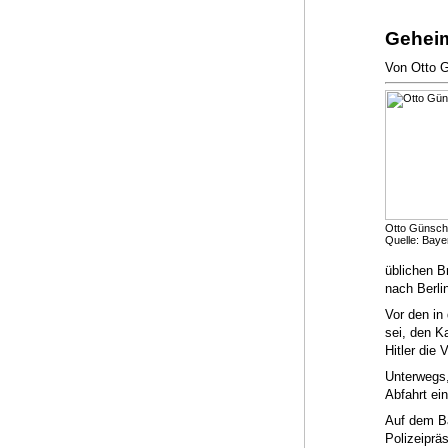
Geheim
Von Otto G
Otto Günsche
Quelle: Baye
üblichen B
nach Berli
Vor den in 
sei, den K
Hitler die
Unterwegs,
Abfahrt ei
Auf dem Ba
Polizeipräs