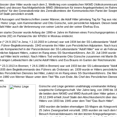
ssier über Hitler wurde nach dem 2. Weltkrieg vom sowjetischen NKWD (Volkskommissariat
ten) und dessen Nachfolgebehörde MWD (Ministerium für innere Angelegenheiten) im Rahm
ythos" für den Generalsekretär des Zentralkomitees der Kommunistischen Partei der Sowjet
 Stalin persönlich erstellt.
uf Aussagen und Niederschriften zweier Männer, die Adolf Hitler jahrelang Tag für Tag aus nä
n: Heinz Linge, sein Kammerdiener und Otto Günsche, sein persönlicher Adjutant. Diesen bei
fahl Hitler auch die Verbrennung von seiner Leiche und der seiner Ehefrau Eva.
en starke Dossier wurde Anfang der 1990-er Jahre im Rahmen eines Forschungsprojektes de
hichte (IfZ) im Parteiarchiv der KPdSU in Moskau entdeckt.
 (* 24.9.1917 in Jena; † 2.10.2003 in Lohmar) war seit 1934 bei der SS-Leibstandarte "Adolf 
 Führer-Begleitkommando. 1943 ernannte ihn Hitler zum Persönlichen Adjutanten. Nach kur
 als Kompaniechef in der Panzerdivision der SS-Leibstandarte "Adolf Hitler" war er ab Februa
nlicher Adjutant Hitlers, zuletzt im Rang eines SS-Sturmbannführers. Am 20. Juli 1944 wurd
t auf Hitler leicht verletzt. Nach Hitlers Tod verbrannte Otto Günsche zusammen mit Martin 
einigen Leibwächtern die Leiche Adolf Hitlers und Eva Brauns im Garten der Reichskanzlei.
* 23.3.1913 in Bremen; † 24.6.1980 in Bremen) war seit 1933 bei der SS-Leibstandarte "Adolf 
 1935 dem Begleitkommando des Führers als Ordonanz an. 1939 wurde er Hitlers persönliche
des Persönlichen Dienstes bei Hitler, zuletzt im im Rang eines SS-Sturmbannführers. Die Me
n 1980 von Werner Maser unter dem Titel "Bis zum Ende. Als Chef des Persönlichen Dienstes 
en.
Günsche und Linge gerieten unabhängig voneinander Anfang 
sowjetische Gefangenschaft. Vier Jahre lang, von 1946 bis 1
die beiden dem NKWD und MWD Auskunft über Hitler geben.
29.12.1949 erhielt Josef Stalin den Abschlussbericht über da
Hitlers von 1933 bis 1945 unter dem Titel "Das Buch Hitler".
1950 wurden die beiden ehemaligen SS-Majore als Kriegsverb
25 Jahre Zwangsarbeit verurteilt. 1955 wurden sie nach dem
Besuch Konrad Adenauers mit den letzten Kriegsgefangenen 