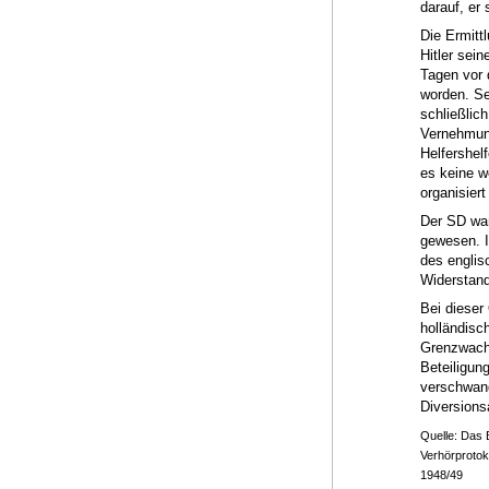
darauf, er
Die Ermitt
Hitler sein
Tagen vor 
worden. Se
schließlich
Vernehmung
Helfershel
es keine we
organisier
Der SD war
gewesen. I
des englis
Widerstand
Bei dieser
holländisc
Grenzwache
Beteiligun
verschwand
Diversions
Quelle: Das 
Verhörprotok
1948/49