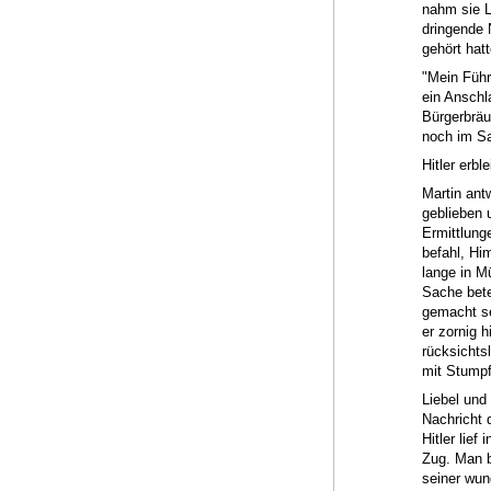
nahm sie L
dringende 
gehört hatt
"Mein Führ
ein Anschl
Bürgerbräu
noch im Sa
Hitler erbl
Martin ant
geblieben u
Ermittlunge
befahl, Hi
lange in Mü
Sache bete
gemacht se
er zornig h
rücksichts
mit Stumpf
Liebel und
Nachricht 
Hitler lief
Zug. Man 
seiner wun