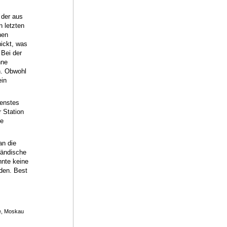
 der aus
n letzten
hen
ickt, was
 Bei der
hne
n. Obwohl
ein
ienstes
 Station
he
an die
ländische
nte keine
rden. Best
ge, Moskau