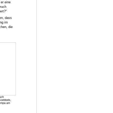
er eine
pruch
ert?"
en, dass
ung im
chen, die
uch
Goebbels,
Kempa am