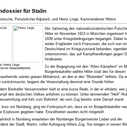
dossier für Stalin
ünsche, Persönlicher Adjutant, und Heinz Linge, Kammerdiener Hitlers
Der Jahrestag des nationalsozialistischen Putsch
Hitler im November 1923 in München organisiert h
1939 unter Kriegsbedingungen begangen. Dabei h
weder Engländer noch Franzosen, die sich nun mi
Deutschland im Kriegszustand befanden, irgende
unternommen, das auf Kampfhandlungen gegen D
hindeutete.
, Heinz Linge
Zu der Begegnung mit den "Alten Kämpfern" im 
rische Staatsbibliothek
Bürgerbräukeller wählte Hitler statt des für diesen
raunhemds seinen grauen Militärrock, an den er den "Blutorden" heftete. Da e
n zurückmusste, begann die Veranstaltung diesmal eine Stunde früher.
dem Bierkeller Versammelten hielt er eine kurze Rede, in der er erklärte, wie g
ampf des deutschen Volkes anführen zu können. Unter donnernden "Heil!"-Ruf
 Versammlung und fuhr zum Bahnhof, wo sein Zug bereits unter Dampf stand.
 kurz vor Nürnberg, ging ein Funkspruch ein, dass es im Bürgerbräukeller nac
ne Explosion gegeben habe. Einzelheiten wurden nicht mitgeteilt.
hnhof in Nürnberg erwarteten der Nürnberger Bürgermeister Liebel und der
ident der Stadt, Martin, voller Aufregung Hitlers Zug. Sie stiegen in seinen W