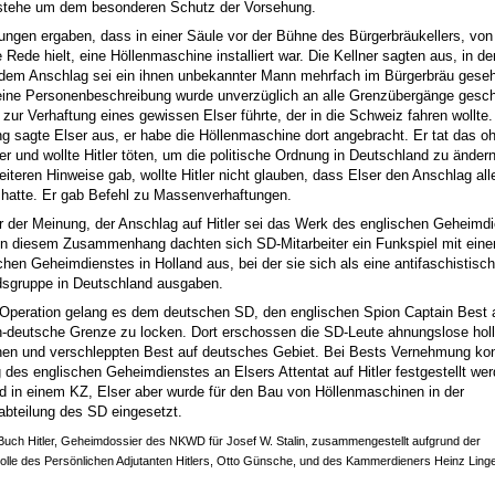
 stehe um dem besonderen Schutz der Vorsehung.
lungen ergaben, dass in einer Säule vor der Bühne des Bürgerbräukellers, von
e Rede hielt, eine Höllenmaschine installiert war. Die Kellner sagten aus, in de
dem Anschlag sei ein ihnen unbekannter Mann mehrfach im Bürgerbräu gese
ine Personenbeschreibung wurde unverzüglich an alle Grenzübergänge gesch
 zur Verhaftung eines gewissen Elser führte, der in die Schweiz fahren wollte.
 sagte Elser aus, er habe die Höllenmaschine dort angebracht. Er tat das o
fer und wollte Hitler töten, um die politische Ordnung in Deutschland zu änder
iteren Hinweise gab, wollte Hitler nicht glauben, dass Elser den Anschlag all
t hatte. Er gab Befehl zu Massenverhaftungen.
 der Meinung, der Anschlag auf Hitler sei das Werk des englischen Geheimd
n diesem Zusammenhang dachten sich SD-Mitarbeiter ein Funkspiel mit einer
chen Geheimdienstes in Holland aus, bei der sie sich als eine antifaschistisc
sgruppe in Deutschland ausgaben.
 Operation gelang es dem deutschen SD, den englischen Spion Captain Best 
h-deutsche Grenze zu locken. Dort erschossen die SD-Leute ahnungslose hol
n und verschleppten Best auf deutsches Gebiet. Bei Bests Vernehmung kon
g des englischen Geheimdienstes an Elsers Attentat auf Hitler festgestellt we
 in einem KZ, Elser aber wurde für den Bau von Höllenmaschinen in der
abteilung des SD eingesetzt.
Buch Hitler, Geheimdossier des NKWD für Josef W. Stalin, zusammengestellt aufgrund der
olle des Persönlichen Adjutanten Hitlers, Otto Günsche, und des Kammerdieners Heinz Lin