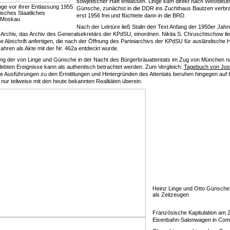
sowjetischer Haft entlassen. Linge kam direkt nach Westdeut
ge vor ihrer Entlassung 1955
Günsche, zunächst in die DDR ins Zuchthaus Bautzen verbr
isches Staatliches
erst 1956 frei und flüchtete dann in die BRD.
, Moskau
Nach der Lektüre ließ Stalin den Text Anfang der 1950er Jahre
 Archiv, das Archiv des Generalsekretärs der KPdSU, einordnen. Nikita S. Chruschtschow li
e Abschrift anfertigen, die nach der Öffnung des Parteiarchivs der KPdSU für ausländische Hi
ahren als Akte mit der Nr. 462a entdeckt wurde.
ung der von Linge und Günsche in der Nacht des Bürgerbräuattentats im Zug von München na
rlebten Ereignisse kann als authentisch betrachtet werden. Zum Vergleich:
Tagebuch von Jo
ie Ausführungen zu den Ermittlungen und Hintergründen des Attentats beruhen hingegen au
nur teilweise mit den heute bekannten Realitäten überein.
Heinz Linge und Otto Günsche
als Zeitzeugen
Französische Kapitulation am 
Eisenbahn-Salonwagen in Com