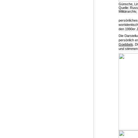
Günsche, Lin
Quelle: Russ
Militärarchiv
persönliches
wortidentisch
den 1990er J
Die Darstell
persönlich e
Goebbels
. D
und stimmen 