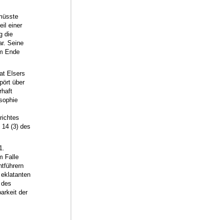
 müsste
il einer
g die
r. Seine
am Ende
at Elsers
pört über
rhaft
osophie
richtes
 14 (3) des
1.
 Falle
tführern
 eklatanten
 des
arkeit der