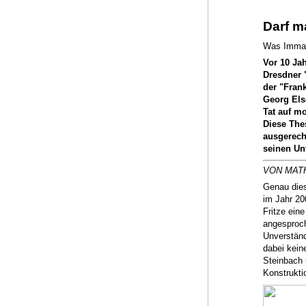
Darf m
Was Immanu
Vor 10 Jah
Dresdner "
der "Fran
Georg Else
Tat auf m
Diese The
ausgerech
seinen Un
VON MAT
Genau dies
im Jahr 20
Fritze ein
angesproch
Unverständ
dabei kein
Steinbach 
Konstrukti