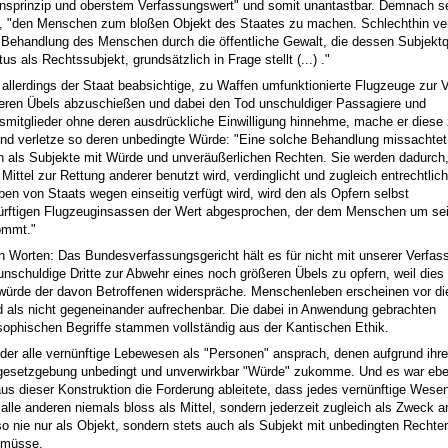
onsprinzip und oberstem Verfassungswert" und somit unantastbar. Demnach s
, "den Menschen zum bloßen Objekt des Staates zu machen. Schlechthin ver
 Behandlung des Menschen durch die öffentliche Gewalt, die dessen Subjektqu
us als Rechtssubjekt, grundsätzlich in Frage stellt (...) ."
allerdings der Staat beabsichtige, zu Waffen umfunktionierte Flugzeuge zur
eren Übels abzuschießen und dabei den Tod unschuldiger Passagiere und
mitglieder ohne deren ausdrückliche Einwilligung hinnehme, mache er diese
nd verletze so deren unbedingte Würde: "Eine solche Behandlung missachtet
n als Subjekte mit Würde und unveräußerlichen Rechten. Sie werden dadurch,
Mittel zur Rettung anderer benutzt wird, verdinglicht und zugleich entrechtlic
ben von Staats wegen einseitig verfügt wird, wird den als Opfern selbst
rftigen Flugzeuginsassen der Wert abgesprochen, der dem Menschen um sei
ommt."
n Worten: Das Bundesverfassungsgericht hält es für nicht mit unserer Verfas
 unschuldige Dritte zur Abwehr eines noch größeren Übels zu opfern, weil dies
ürde der davon Betroffenen widerspräche. Menschenleben erscheinen vor d
d als nicht gegeneinander aufrechenbar. Die dabei in Anwendung gebrachten
sophischen Begriffe stammen vollständig aus der Kantischen Ethik.
 der alle vernünftige Lebewesen als "Personen" ansprach, denen aufgrund ihre
gesetzgebung unbedingt und unverwirkbar "Würde" zukomme. Und es war ebe
aus dieser Konstruktion die Forderung ableitete, dass jedes vernünftige Wesen
 alle anderen niemals bloss als Mittel, sondern jederzeit zugleich als Zweck a
lso nie nur als Objekt, sondern stets auch als Subjekt mit unbedingten Rechte
 müsse.