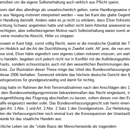
emühen um die eigene Selbsterhaltung auch wirklich aus Pflicht speist.
lsers darf dies allerdings als unwahrscheinlich gelten, seine Handlungsweise
s aus Neigung motiviert interpretiert werden – was bei Kant das glatte Gegente
 Handlung darstellt. Anders wäre es ja nicht zu erklären, dass Elser frühzeiti
Richtung Schweiz angetreten hatte und selbst nicht beim Attentat anwesend wa
rechtigten, aber selbstbezogenen Motive nach Selbsterhaltung waren somit 
 seine moralische Absicht, Hitler zu stoppen.
 soweit er Kant folgt, somit völlig Recht, wenn er die moralische Qualität der T
m Hinblick auf die Art der Durchführung in Zweifel zieht. All’ jene, die nun em
ese sind, Elser hätte eigentlich sein eigenes Leben riskieren müssen, um wah
zu handeln, begeben sich jedoch nicht nur in Konflikt mit der Aufklärungsphil
Kants, sondern schnurstracks auch mit den wesentlichen Bestimmungen des
zes. Zur Illustration dieser These möge das Urteil des Bundesverfassungsge
bruar 2006 herhalten. Seinerzeit erklärte das höchste deutsche Gericht den §
eitsgesetzes für grundgesetzwidrig und damit für nichtig.
tag hatte im Rahmen der Anti-Terrormaßnahmen nach den Anschlägen des 1
dem Bundesverteidigungsminister bekanntermaßen das Recht eingeräumt, im
zeugentführung das Flugzeug abschießen zu lassen, sofern dieses von den En
waffe eingesetzt werden solle. Das Bundesverfassungsgericht sah hierin einen
gen Art. 1 Abs. 1 und Art. 2 Abs. 2 Satz 1 des Grundgesetzes. Zur Herleitung
hrten die Verfassungsrichter noch einmal kurz die Konsequenzen der Unantastb
rde für das staatliche Handeln aus:
liche Leben sei die "vitale Basis der Menschenwürde als tragendem