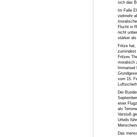
sich das B
Im Falle E
vielmehr al
moralischen
Flucht in 
nicht unbe
stärker als
Fritze hat,
zumindest i
Fritzes Th
moralisch 
Immanuel 
Grundgeset
vom 15. Fe
Luftsicherh
Der Bundes
September 
einer Flug
als Terror
Verstoß ge
Urteils fü
Menschenwü
Das mensch