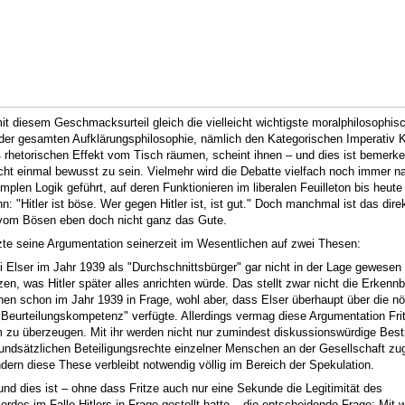
it diesem Geschmacksurteil gleich die vielleicht wichtigste moralphilosophis
n der gesamten Aufklärungsphilosophie, nämlich den Kategorischen Imperativ K
 rhetorischen Effekt vom Tisch räumen, scheint ihnen – und dies ist bemerk
cht einmal bewusst zu sein. Vielmehr wird die Debatte vielfach noch immer na
mplen Logik geführt, auf deren Funktionieren im liberalen Feuilleton bis heute 
: "Hitler ist böse. Wer gegen Hitler ist, ist gut." Doch manchmal ist das dire
vom Bösen eben doch nicht ganz das Gute.
tzte seine Argumentation seinerzeit im Wesentlichen auf zwei Thesen:
i Elser im Jahr 1939 als "Durchschnittsbürger" gar nicht in der Lage gewesen
en, was Hitler später alles anrichten würde. Das stellt zwar nicht die Erkennb
änen schon im Jahr 1939 in Frage, wohl aber, dass Elser überhaupt über die nö
e Beurteilungskompetenz" verfügte. Allerdings vermag diese Argumentation Fr
zu überzeugen. Mit ihr werden nicht nur zumindest diskussionswürdige Be
rundsätzlichen Beteiligungsrechte einzelner Menschen an der Gesellschaft zu
ndern diese These verbleibt notwendig völlig im Bereich der Spekulation.
und dies ist – ohne dass Fritze auch nur eine Sekunde die Legitimität des
rdes im Falle Hitlers in Frage gestellt hatte – die entscheidende Frage: Mit