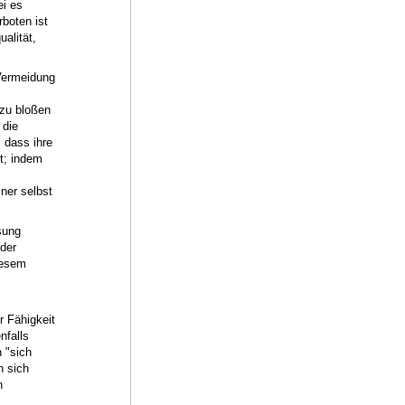
ei es
boten ist
alität,
 Vermeidung
 zu bloßen
 die
 dass ihre
ht; indem
ner selbst
sung
 der
iesem
r Fähigkeit
nfalls
 "sich
n sich
n