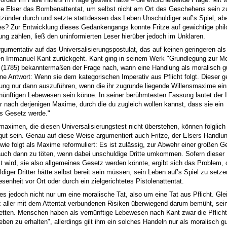
te Elser das Bombenattentat, um selbst nicht am Ort des Geschehens sein 
itzünder durch und setzte stattdessen das Leben Unschuldiger auf’s Spiel, abe
es? Zur Entwicklung dieses Gedankengangs konnte Fritze auf gewichtige phi
ung zählen, ließ den uninformierten Leser hierüber jedoch im Unklaren.
rgumentativ auf das Universalisierungspostulat, das auf keinen geringeren als
n Immanuel Kant zurückgeht. Kant ging in seinem Werk "Grundlegung zur M
" (1785) bekanntermaßen der Frage nach, wann eine Handlung als moralisch gu
ne Antwort: Wenn sie dem kategorischen Imperativ aus Pflicht folgt. Dieser ge
ung nur dann auszuführen, wenn die ihr zugrunde liegende Willensmaxime ei
ernünftigen Lebewesen sein könne. In seiner berühmtesten Fassung lautet der 
r nach derjenigen Maxime, durch die du zugleich wollen kannst, dass sie ein
s Gesetz werde."
aximen, die diesen Universalisierungstest nicht überstehen, können folglich 
gut sein. Genau auf diese Weise argumentiert auch Fritze, der Elsers Handlu
wie folgt als Maxime reformuliert: Es ist zulässig, zur Abwehr einer großen G
uch dann zu töten, wenn dabei unschuldige Dritte umkommen. Sofern diese
 wird, sie also allgemeines Gesetz werden könnte, ergibt sich das Problem, 
diger Dritter hätte selbst bereit sein müssen, sein Leben auf’s Spiel zu setze
enheit vor Ort oder durch ein zielgerichtetes Pistolenattentat.
es jedoch nicht nur um eine moralische Tat, also um eine Tat aus Pflicht. Glei
tz aller mit dem Attentat verbundenen Risiken überwiegend darum bemüht, sei
etten. Menschen haben als vernünftige Lebewesen nach Kant zwar die Pflicht,
eben zu erhalten", allerdings gilt ihm ein solches Handeln nur als moralisch g