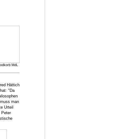
rodkorb MdL
red Hättich
hat: "Da
hilosophen
rn muss man
e Urteil
 Peter
stische