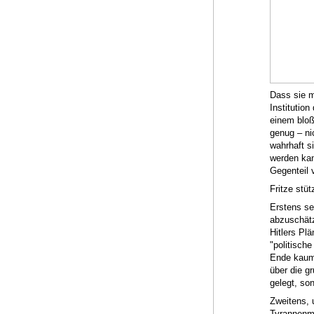
Dass sie m
Institutio
einem bloß
genug – ni
wahrhaft si
werden kann
Gegenteil 
Fritze stü
Erstens se
abzuschätz
Hitlers Pl
"politisch
Ende kaum 
über die g
gelegt, so
Zweitens, 
Tyrannenmo