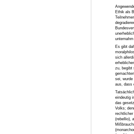
Angewendet
Ethik als 
Teilnehmer
degradiere
Bundesverf
unerheblic
unternahm 
Es gibt da
moralphilo
sich aller
erhebliche
zu, begibt
gemachten 
sei, wurde 
aus, dass d
Tatsächlic
eindeutig 
das gesetz
Volks; den
rechtliche
(rebellio)
Mißbrauchs
(monarchom