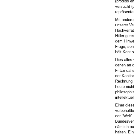
(proditio e
versucht (
repräsenta
Mit andere
unserer Ve
Hochverrät
Hitler gere
dem Hinwei
Frage, son
hält Kant s
Dies alles
denen an d
Fritze dah
der Kantis
Rechnung s
heute nich
philosophi
intellektue
Einer dies
vorbehaltl
der "Welt"
Bundesverf
nämlich au
halten. Ein