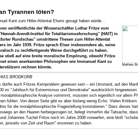
an Tyrannen töten?
el Kant zum Hitler-Attentat Elsers gesagt haben würde...
ren veröffentlichte der Wissenschaftler Lothar Fritze vom
Hannah-Arendt-Institut für Totalitarismusforschung" (HAIT) in
kfurter Rundschau" umstrittene Thesen zum Hitler-Attentat
rs im Jahr 1939. Fritze sprach Elser insbesondere ab, seine
oralisch zu rechtfertigende Weise durchgeführt zu haben.
se stieß auf eine breite moralische Empörung, obwohl Fritze
net einen anerkannten Philosophen wie Immanuel Kant zu
Mathias B
terstützern rechnen könnte.
HIAS BRODKORB
 dürfte auch Fritzes Kernproblem gewesen sein – ein Umstand, auf den Manf
00 im "Jahrbuch für Extremismus und Demokratie" ausdrücklich hingewiesen 
e moralphilosophische Analyse vornimmt, müssten sich eigentlich vor allem P
en fühlen. Von dieser Seite gibt es aber bislang wenig Echo. Vielen Kritike
nis für die moralphilosophische Fragestellung konstatieren." Dass dieses hart
eswegs an den Haaren herbeigezogen ist, belegt immerhin die Tatsache, dass
und Johannes Tuchel Fritze noch im Jahre 2008 vorwarfen, eine bloß "schola
on, jenseits von Zeit und Raum" ersonnen zu haben.