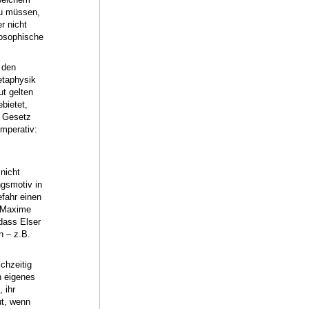
zu müssen,
r nicht
losophische
 den
etaphysik
t gelten
bietet,
n Gesetz
Imperativ:
nicht
ngsmotiv in
efahr einen
r Maxime
dass Elser
n – z.B.
chzeitig
n eigenes
 ihr
ut, wenn