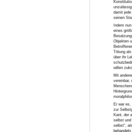
Konstituti
unzulässig
damit jede
seinen Stat
Indem nun 
eines größ
Besatzungs
Objekten u
Betroffene
Tötung als 
über ihr Le
schutzbedü
willen zuk
Mit andere
vereinbar,
Menschenw
Hintergrun
moralphilo
Er war es,
zur Selbst
Kant, der 
selbst und
selbst", a
behandeln