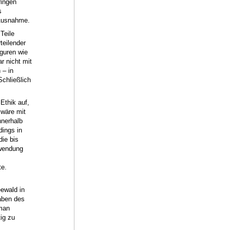
ringen
s
 Ausnahme.
Teile
teilender
guren wie
r nicht mit
 – in
Schließlich
Ethik auf,
 wäre mit
nnerhalb
dings in
die bis
nwendung
te.
eewald in
aben des
 man
ig zu