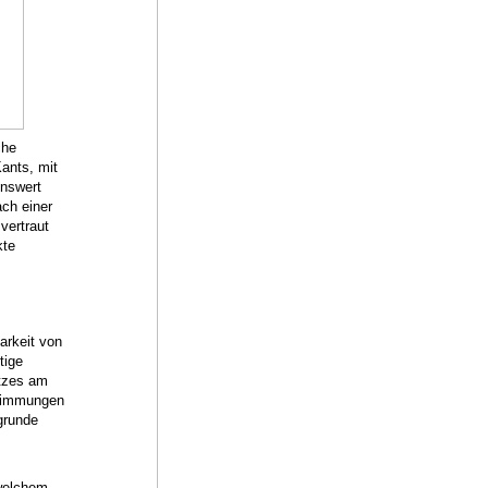
che
ants, mit
enswert
ch einer
vertraut
kte
arkeit von
tige
itzes am
stimmungen
grunde
 welchem