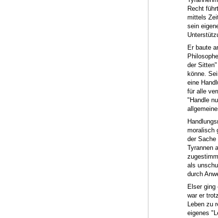
Recht führ
mittels Ze
sein eigen
Unterstütz
Er baute a
Philosophe
der Sitten
könne. Sei
eine Handl
für alle v
"Handle nu
allgemeine
Handlungsm
moralisch 
der Sache 
Tyrannen a
zugestimmt
als unschul
durch Anwes
Elser ging 
war er tro
Leben zu r
eigenes "L