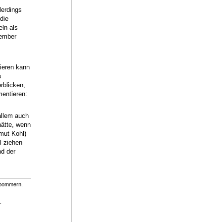
lerdings
die
ln als
vember
ieren kann
s
rblicken,
mentieren:
 allem auch
ätte, wenn
mut Kohl)
l ziehen
d der
orpommern.
.