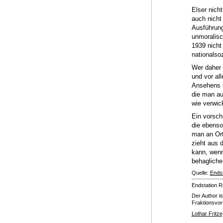
Elser nich
auch nicht
Ausführung
unmoralisc
1939 nicht
nationalso
Wer daher 
und vor al
Ansehens G
die man au
wie verwic
Ein vorschn
die ebenso
man an Ort
zieht aus 
kann, wenn
behagliche
Quelle:
Endst
Endstation R
Der Author i
Fraktionsvor
Lothar Fritze