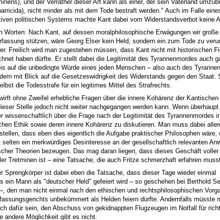
minens), und der Verräther dieser Art kann als einer, der sein Vaterland umzub
parricida), nicht minder als mit dem Tode bestraft werden." Auch im Falle eine
tiven politischen Systems machte Kant dabei vom Widerstandsverbot keine
n Worten: Nach Kant, auf dessen moralphilosophische Erwägungen wir große 
rfassung stützen, wäre Georg Elser kein Held, sondern ein zum Tode zu verur
er. Freilich wird man zugestehen müssen, dass Kant nicht mit historischen Fi
chnet haben dürfte. Er stellt dabei die Legitimität des Tyrannenmordes auch ga
s auf die unbedingte Würde eines jeden Menschen – also auch des Tyrannen
dern mit Blick auf die Gesetzeswidrigkeit des Widerstands gegen den Staat. 
elbst die Todesstrafe für ein legitimes Mittel des Strafrechts.
 wirft ohne Zweifel erhebliche Fragen über die innere Kohärenz der Kantischen 
ieser Stelle jedoch nicht weiter nachgegangen werden kann. Wenn überhaupt
er wissenschaftlich über die Frage nach der Legitimität des Tyrannenmordes i
chen Ethik sowie deren innere Kohärenz zu diskutieren. Man muss dabei aller
tellen, dass eben dies eigentlich die Aufgabe praktischer Philosophen wäre, 
t selten ein merkwürdiges Desinteresse an der gesellschaftlich relevanten A
scher Theorien bezeugen. Das mag daran liegen, dass dieses Geschäft voller
ller Tretminen ist – eine Tatsache, die auch Fritze schmerzhaft erfahren muss
er Sprengkörper ist dabei eben die Tatsache, dass dieser Tage wieder einmal
os ein Mann als "deutscher Held" gefeiert wird – so geschehen bei Berthold S
 –, den man nicht einmal nach den ethischen und rechtsphilosophischen Vorg
assungsgerichts unbekümmert als Helden feiern dürfte. Andernfalls müsste
ch dafür sein, den Abschuss von gekidnappten Flugzeugen im Notfall für richt
e andere Möglichkeit gibt es nicht.