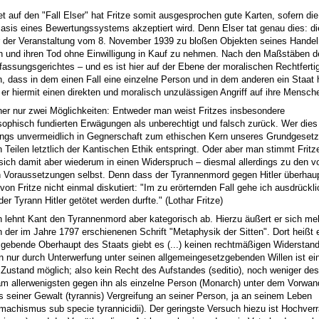
 auf den "Fall Elser" hat Fritze somit ausgesprochen gute Karten, sofern di
Basis eines Bewertungssystems akzeptiert wird. Denn Elser tat genau dies: di
 der Veranstaltung vom 8. November 1939 zu bloßen Objekten seines Handel
n und ihren Tod ohne Einwilligung in Kauf zu nehmen. Nach den Maßstäben d
assungsgerichtes – und es ist hier auf der Ebene der moralischen Rechtfertig
h, dass in dem einen Fall eine einzelne Person und in dem anderen ein Staat 
er hiermit einen direkten und moralisch unzulässigen Angriff auf ihre Mensch
her nur zwei Möglichkeiten: Entweder man weist Fritzes insbesondere
sophisch fundierten Erwägungen als unberechtigt und falsch zurück. Wer dies 
dings unvermeidlich in Gegnerschaft zum ethischen Kern unseres Grundgesetz
n Teilen letztlich der Kantischen Ethik entspringt. Oder aber man stimmt Frit
 sich damit aber wiederum in einen Widerspruch – diesmal allerdings zu den vo
Voraussetzungen selbst. Denn dass der Tyrannenmord gegen Hitler überhaup
von Fritze nicht einmal diskutiert: "Im zu erörternden Fall gehe ich ausdrückl
er Tyrann Hitler getötet werden durfte." (Lothar Fritze)
h lehnt Kant den Tyrannenmord aber kategorisch ab. Hierzu äußert er sich meh
in der im Jahre 1797 erschienenen Schrift "Metaphysik der Sitten". Dort heißt 
gebende Oberhaupt des Staats giebt es (...) keinen rechtmäßigen Widerstan
n nur durch Unterwerfung unter seinen allgemeingesetzgebenden Willen ist ei
r Zustand möglich; also kein Recht des Aufstandes (seditio), noch weniger des
, am allerwenigsten gegen ihn als einzelne Person (Monarch) unter dem Vorwa
 seiner Gewalt (tyrannis) Vergreifung an seiner Person, ja an seinem Leben
achismus sub specie tyrannicidii). Der geringste Versuch hiezu ist Hochverr