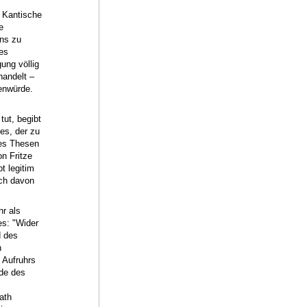
e Kantische
e
ns zu
es
ung völlig
handelt –
enwürde.
tut, begibt
es, der zu
zes Thesen
n Fritze
t legitim
ich davon
r als
es: "Wider
d des
n
 Aufruhrs
nde des
ath