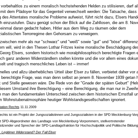
t vorbehaltlos zu einem moralisch hochstehenden Helden zu stilisieren, darf al
 mit dem Plädoyer für das Gegenteil verwechselt werden: Die Tatsache, dass 
 des Attentates moralische Probleme aufweist, führt nicht dazu, Elsers Hande
h einzustufen. Dazu genügt schon der Blick auf die Zahllosen, die am 8. No
 einmal daran gedacht haben, Hitler aus dem Weg zu räumen oder dem
zialistischen Terrorregime den Gehorsam zu verweigern.
zwischen mehr als nur "schwarz" und "weiß" sowie "gut" und "böse" differenz
lem will, wird in den Thesen Lothar Fritzes keine moralische Beschädigung de
eorg Elsers, sondern historisch wie moralphilosophisch berechtigte Fragen e
ch ganz anderen Widerständlern stellen könnte und die vor allem eines doku
kelt und tragisch menschliches Leben ist – immer!
elles und allzu überhebliches Urteil über Elser zu fällen, verbietet daher vor
 berechtigte Frage, was man denn selbst an jenem 8. November 1939 getan h
 und Stelle gewesen wäre. Die Rede von der "Gnade der späten Geburt" (Hel
diesem Umstand ihre Berechtigung – eine Berechtigung, die man nur in Zweife
 man den fundamentalen Unterschied zwischen dem historischen Ernstfall un
n Wohnstubenatmosphäre heutiger Wohlstandsgesellschaften ignoriert.
ation Rechts
11.11.2009
echts ist ein Projekt der Jungsozialistinnen und Jungsozialisten in der SPD Mecklenburg-V
st SPD-Abgeordneter des Landtags von Mecklenburg-Vorpommern, stellvertretender
sitzender und Sprecher der SPD-Landtagsfraktion für Hochschulpolitik und Politische Bildung
,
Legitimer Widerstand? Der Fall Elser