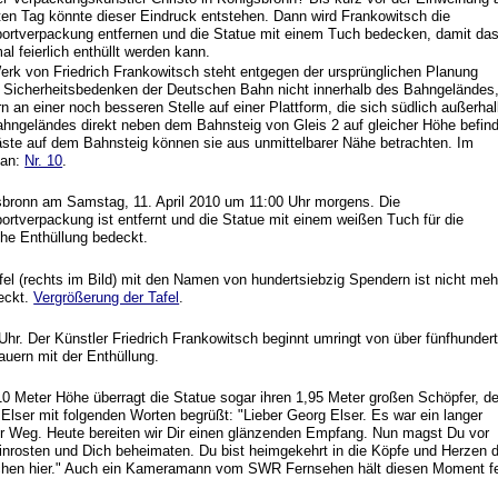
en Tag könnte dieser Eindruck entstehen. Dann wird Frankowitsch die
ortverpackung entfernen und die Statue mit einem Tuch bedecken, damit da
l feierlich enthüllt werden kann.
rk von Friedrich Frankowitsch steht entgegen der ursprünglichen Planung
Sicherheitsbedenken der Deutschen Bahn nicht innerhalb des Bahngeländes
n an einer noch besseren Stelle auf einer Plattform, die sich südlich außerha
hngeländes direkt neben dem Bahnsteig von Gleis 2 auf gleicher Höhe befind
ste auf dem Bahnsteig können sie aus unmittelbarer Nähe betrachten. Im
lan:
Nr. 10
.
bronn am Samstag, 11. April 2010 um 11:00 Uhr morgens. Die
ortverpackung ist entfernt und die Statue mit einem weißen Tuch für die
iche Enthüllung bedeckt.
fel (rechts im Bild) mit den Namen von hundertsiebzig Spendern ist nicht meh
eckt.
Vergrößerung der Tafel
.
Uhr. Der Künstler Friedrich Frankowitsch beginnt umringt von über fünfhunder
uern mit der Enthüllung.
10 Meter Höhe überragt die Statue sogar ihren 1,95 Meter großen Schöpfer, de
Elser mit folgenden Worten begrüßt: "Lieber Georg Elser. Es war ein langer
r Weg. Heute bereiten wir Dir einen glänzenden Empfang. Nun magst Du vor
inrosten und Dich beheimaten. Du bist heimgekehrt in die Köpfe und Herzen 
hen hier." Auch ein Kameramann vom SWR Fernsehen hält diesen Moment fe