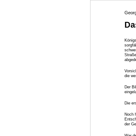
Georg
Da
Königs
sorgfä
schwe
Straße
abgede
Vorsic
die we
Der Bi
eingel
Die er
Noch h
Entsch
der Ge
War de