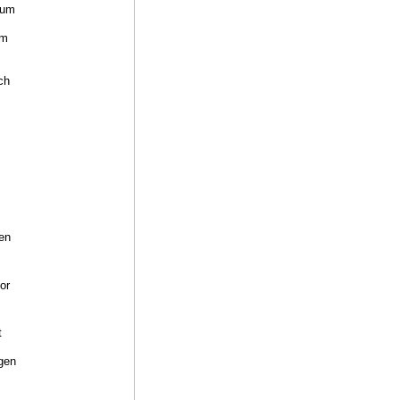
Zum
lm
ch
hen
or
t
igen