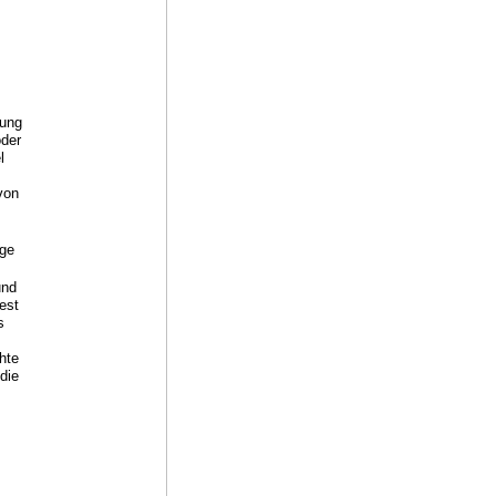
-
rung
oder
l
von
ige
und
est
s
hte
 die
g