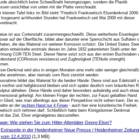
urde absichtlich keine Schweißnaht herumgezogen, sondern die Plastik
essen unsichtbar von unten mit der Platte verschraubt.
r kleinen Tafel links im Bild steht "Friedrich Frankowitsch Elserdenkmal 2009
 Insgesamt achthundert Stunden hat Frankowitsch seit Mai 2009 mit dieser
 verbracht.
atue ist aus Cortenstahl zusammengeschweißt. Diese wetterfeste Eisenlegie
 zwar auf der Oberfläche, bildet aber darunter eine Sperrschicht aus Sulfaten 
aten, die das Material vor weiterer Korrosion schützt. Die United States Stee
ation entwickelte erstmals diesen im Jahre 1932 patentierten Stahl unter der
chnung COR-TEN Steel. Dieser Name setzt sich aus den ersten Buchstaben 
derstand (CORrosion resistance) und Zugfestigkeit (TENsile strength)
men.
ser-Denkmal wird also in einigen Monaten eine mehr oder weniger gleichmäß
rbe annehmen, aber niemals vom Rost zerstört werden.
usnahme bildet das Material für die beiden Hände: Diese sind aus Edelstahl 
 rostfrei und hellglänzend bleiben und sich später deutlich vom bräunlichen R
ulptur abheben. Diese Hände sind daher besonders aufwändig und auch etwa
mensional gefertigt. Am kleinen Finger der rechten, zur Faust geballten Hand
ein Glied, was man allerdings aus dieser Perspektive nicht sehen kann. Der ec
hatte an der
rechten Hand nur 4 Finger
- auch hier eine künstlerische Freiheit,
witsch sich nehmen darf. Schließlich hatte beim Königsbonner Denkmal
d das Ziel, Elser originalgetreu darzustellen.
age: Wie stehen Sie zum Hitler-Attentäter Georg Elser?
Extraseite in der Heidenheimer Neue Presse / Heidenheimer Zeitun
vom 12.4.2010
(1,3 MB)