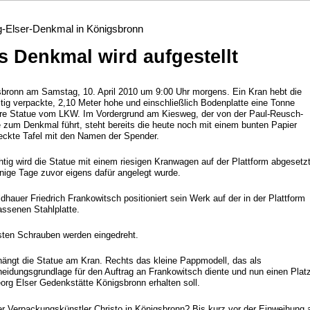
-Elser-Denkmal in Königsbronn
s Denkmal wird aufgestellt
bronn am Samstag, 10. April 2010 um 9:00 Uhr morgens. Ein Kran hebt die
ltig verpackte, 2,10 Meter hohe und einschließlich Bodenplatte eine Tonne
re Statue vom LKW. Im Vordergrund am Kiesweg, der von der Paul-Reusch-
 zum Denkmal führt, steht bereits die heute noch mit einem bunten Papier
ckte Tafel mit den Namen der Spender.
htig wird die Statue mit einem riesigen Kranwagen auf der Plattform abgesetzt
nige Tage zuvor eigens dafür angelegt wurde.
ldhauer Friedrich Frankowitsch positioniert sein Werk auf der in der Plattform
assenen Stahlplatte.
sten Schrauben werden eingedreht.
ängt die Statue am Kran. Rechts das kleine Pappmodell, das als
eidungsgrundlage für den Auftrag an Frankowitsch diente und nun einen Platz
org Elser Gedenkstätte Königsbronn erhalten soll.
r Verpackungskünstler Christo in Königsbronn? Bis kurz vor der Einweihung