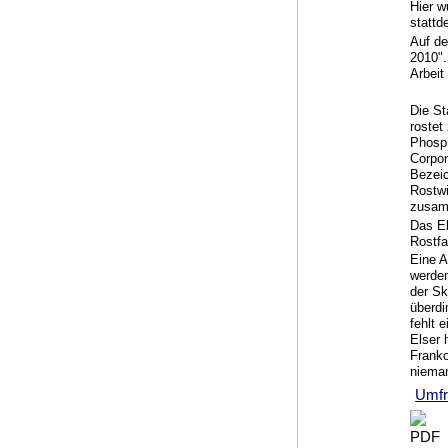
Hier w
stattd
Auf de
2010".
Arbeit
Die St
rostet
Phosph
Corpor
Bezei
Rostwi
zusam
Das El
Rostfa
Eine A
werden
der Sk
überdi
fehlt 
Elser 
Franko
nieman
Umfr