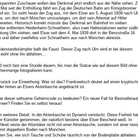
spannten Zuschauer wollen das Denkmal jetzt endlich aus der Nähe sehen. 
 Mal seit der Enthüllung fährt ein Zug der Deutschen Bahn am Königsbronner
f ein. So sieht heute der Zug aus, mit dem Elser am 5. August 1939 nach U
te, um dort nach München umzusteigen, um dort sein Attentat auf Hitler
ereiten. Historisch korrekt müsste das Denkmal am Bahnhof im sieben
ter entfernten Heidenheim-Schnaitheim, also zwei Haltestationen weiter südli
htung Ulm stehen, weil Elser seit dem 4. Mai 1939 dort in der Benzstraße 16
 und daher zweifellos von Schnaitheim aus nach München abreiste.
derstandskämpfer ballt die Faust. Dieser Zug nach Ulm wird er bei diesem
 wohl ohne ihn abfahren...
d noch fast eine Stunde dauern, bis man die Statue wie auf diesem Bild ohne
henmenge fotografieren kann.
urück zur Einweihung: Was ist das? Frankowitsch deutet auf einen kryptisc
der hinten an Elsers Aktentasche angebracht ist.
t dieser seltsame Geheimcode zu bedeuten? Ein neuer Fall für Bestselleraut
own? Finden Sie es selbst heraus!
in weiteres Detail: In der Aktentasche ist Dynamit versteckt. Diese Freiheit ha
er Künstler genommen, der natürlich bestens über Elser Bescheid weiß: In
chkeit reiste der Attentäter nicht mit einer Aktentasche, sondern mit einer ries
 mit doppeltem Boden nach München.
en Sie, wie sich Tasche und Schuhe räumlich von der Bodenplatte abheben.