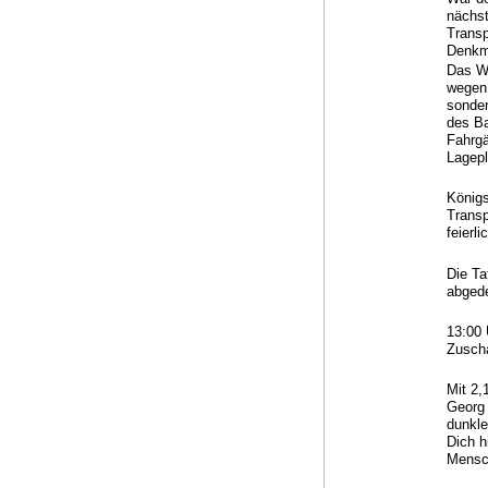
nächst
Transp
Denkma
Das We
wegen 
sonder
des Ba
Fahrgä
Lagep
Königs
Transp
feierl
Die Ta
abged
13:00 
Zuscha
Mit 2,
Georg 
dunkle
Dich h
Mensc