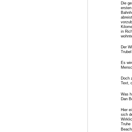
Die ge
ersten
Bahnho
abreis
vorzub
Kilome
in Ric
wohnte
Der Wi
Trubel
Es wir
Mensc
Doch z
Text, 
Was ha
Dan Br
Hier e
sich d
Wirkli
Truhe
Beacht