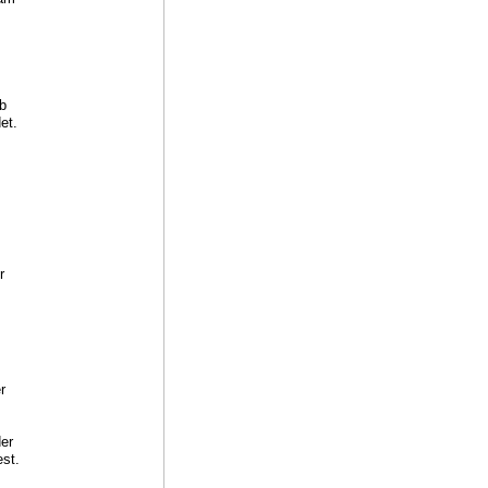
s
,
lb
et.
r
t
r
der
st.