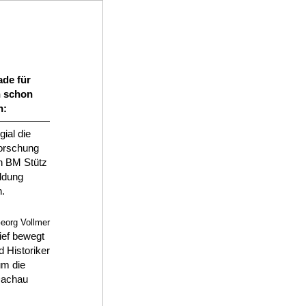
ade für
n schon
n:
ial die
Forschung
rn BM Stütz
ldung
n.
eorg Vollmer
ief bewegt
 Historiker
um die
Dachau