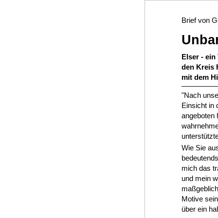
Brief von G
Unbar
Elser - ei
den Kreis 
mit dem Hi
"Nach unse
Einsicht in
angeboten h
wahrnehmen
unterstützt
Wie Sie aus
bedeutends
mich das tr
und mein we
maßgeblich 
Motive sei
über ein ha