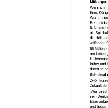
Mitbürger,
Wenn ich m
Ihres Köni
Wort melde
Erkenntnis
8. Novembe
als Spielba
die Hölle d
willfährige
55 Millione
am Leben g
Höllenmasc
früher und
durch sein
Schicksal
Zwölf kurz
Zukunft der
'Was gescha
sein Denkm
Elser aufge
erst heute,