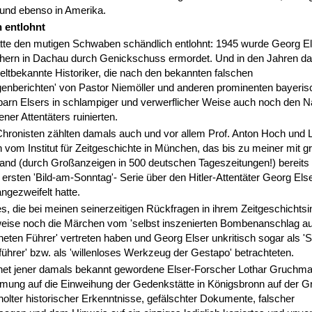
 und ebenso in Amerika.
 entlohnt
atte den mutigen Schwaben schändlich entlohnt: 1945 wurde Georg E
ern in Dachau durch Genickschuss ermordet. Und in den Jahren d
ltbekannte Historiker, die nach den bekannten falschen
enberichten' von Pastor Niemöller und anderen prominenten bayeris
barn Elsers in schlampiger und verwerflicher Weise auch noch den 
er Attentäters ruinierten.
hronisten zählten damals auch und vor allem Prof. Anton Hoch und 
om Institut für Zeitgeschichte in München, das bis zu meiner mit 
nd (durch Großanzeigen in 500 deutschen Tageszeitungen!) bereits
n ersten 'Bild-am-Sonntag'- Serie über den Hitler-Attentäter Georg Els
gezweifelt hatte.
s, die bei meinen seinerzeitigen Rückfragen in ihrem Zeitgeschichtsin
eise noch die Märchen vom 'selbst inszenierten Bombenanschlag au
eten Führer' vertreten haben und Georg Elser unkritisch sogar als '
ührer' bzw. als 'willenloses Werkzeug der Gestapo' betrachteten.
et jener damals bekannt gewordene Elser-Forscher Lothar Gruchma
mmung auf die Einweihung der Gedenkstätte in Königsbronn auf der G
holter historischer Erkenntnisse, gefälschter Dokumente, falscher