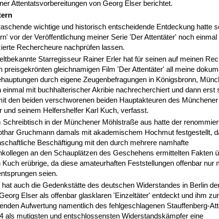
er Attentatsvorbereitungen von Georg Elser berichtet.
tern
raschende wichtige und historisch entscheidende Entdeckung hatte s
ern' vor der Veröffentlichung meiner Serie 'Der Attentäter' noch einmal
zierte Rechercheure nachprüfen lassen.
ltbekannte Starregisseur Rainer Erler hat für seinen auf meinen Re
 preisgekrönten gleichnamigen Film 'Der Attentäter' all meine dokum
ehauptungen durch eigene Zeugenbefragungen in Königsbronn, Münc
 einmal mit buchhalterischer Akribie nachrecherchiert und dann erst 
it den beiden verschworenen beiden Hauptakteuren des Münchener A
 und seinem Helfershelfer Karl Kuch, verfasst.
 Schreibtisch in der Münchener Möhlstraße aus hatte der renommiert
othar Gruchmann damals mit akademischem Hochmut festgestellt, d
nschaftliche Beschäftigung mit den durch mehrere namhafte
enkollegen an den Schauplätzen des Geschehens ermittelten Fakten ü
Kuch erübrige, da diese amateurhaften Feststellungen offenbar nur 
entsprungen seien.
 hat auch die Gedenkstätte des deutschen Widerstandes in Berlin de
org Elser als offenbar glasklaren 'Einzeltäter' entdeckt und ihm zur
enden Aufwertung namentlich des fehlgeschlagenen Stauffenberg-At
44 als mutigsten und entschlossensten Widerstandskämpfer eine