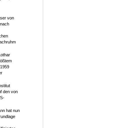
lser von
anach
chen
Nachruhm
Lothar
größtem
 1959
er
stitut
f den von
SS-
nn hat nun
rundlage