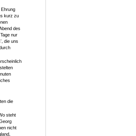
e Ehrung
s kurz zu
enen
 Abend des
 Tage nur
', die uns
 durch
.
rscheinlich
stelten
inuten
iches
ten die
Wo steht
 Georg
en nicht
gland,