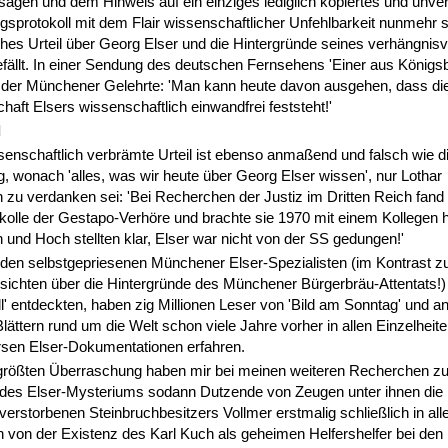
gen und dem Hinweis auf ein einziges lediglich kopiertes und unveri
protokoll mit dem Flair wissenschaftlicher Unfehlbarkeit nunmehr s
es Urteil über Georg Elser und die Hintergründe seines verhängnisv
efällt. In einer Sendung des deutschen Fernsehens 'Einer aus Königs
 der Münchener Gelehrte: 'Man kann heute davon ausgehen, dass di
chaft Elsers wissenschaftlich einwandfrei feststeht!'
d
enschaftlich verbrämte Urteil ist ebenso anmaßend und falsch wie d
, wonach 'alles, was wir heute über Georg Elser wissen', nur Lothar
u verdanken sei: 'Bei Recherchen der Justiz im Dritten Reich fand 
okolle der Gestapo-Verhöre und brachte sie 1970 mit einem Kollegen 
nd Hoch stellten klar, Elser war nicht von der SS gedungen!'
den selbstgepriesenen Münchener Elser-Spezialisten (im Kontrast zu
sichten über die Hintergründe des Münchener Bürgerbräu-Attentats!)
ll' entdeckten, haben zig Millionen Leser von 'Bild am Sonntag' und a
lättern rund um die Welt schon viele Jahre vorher in allen Einzelheit
rsen Elser-Dokumentationen erfahren.
größten Überraschung haben mir bei meinen weiteren Recherchen zu
 des Elser-Mysteriums sodann Dutzende von Zeugen unter ihnen die 
erstorbenen Steinbruchbesitzers Vollmer erstmalig schließlich in all
n von der Existenz des Karl Kuch als geheimen Helfershelfer bei den