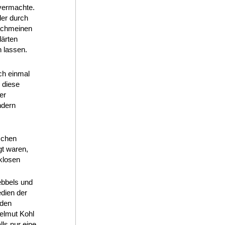
 vermachte.
ler durch
nachmeinen
lärten
 lassen.
ch einmal
 diese
er
ndern
schen
gt waren,
cklosen
ebbels und
edien der
 den
elmut Kohl
ls nur eine