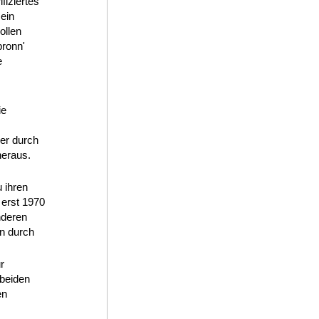
fiziertes
ein
ollen
bronn'
e
ie
er durch
heraus.
 ihren
 erst 1970
nderen
en durch
r
beiden
en