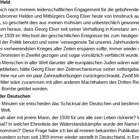
 Held
ich nach meinem leidenschaftlichen Engagement für die gebührend
gsbronner Helden und Mitbürgers Georg Elser heute von Innsbruck au
, so geschieht dies aus meinen mühsam und unbestechlich gewonn
sen heraus, dass Georg Elser seit seiner Verhaftung in Konstanz am
r 1939 im Wechsel der geschichtlichen Ereignisse bis zum heutigen
ll der Politik benutzt und seine 'verwegenste Tat unseres Jahrhunderts
es verheerendsten Krieges aller Zeiten ersparen sollte, immer wieder
 Chronisten in Zweifel gezogen und sogar vorsätzlich verfälscht wurde
n Menschen in aller Welt darunter alle europäischen Juden wären wah
eblieben, hätte Georg Elser den Zeitmechanismus seiner selbstgeba
hine nur um ein paar Zahnradkerbungen zurückgeschraubt. Zwölf M
 Hitler wäre zusammen mit allen anderen Machthabern des Dritten Re
e Bombe getötet worden.
 der Deutschen
e Minuten sie entschieden das Schicksal der Deutschen und bestimm
 Welt.
h aber mit jenem Mann, der 1939 für uns alle sein Leben riskierte? 
al? In welcher Ehrenliste der Widerstandskämpfer wurde der Name
nommen?' Diese Frage habe ich bei all meinen bekannten Publikation
 sondern schon seit 1959 immer wieder gestellt in Deutschland, in En