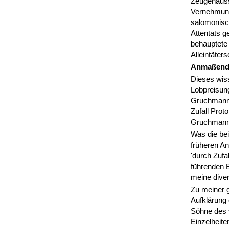
Zeugenaussa
Vernehmungs
salomonisch
Attentats g
behauptete
Alleintäters
Anmaßen
Dieses wiss
Lobpreisung
Gruchmann z
Zufall Prot
Gruchmann u
Was die bei
früheren An
'durch Zufa
führenden B
meine dive
Zu meiner 
Aufklärung
Söhne des v
Einzelheite