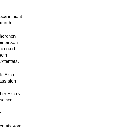
odann nicht
 durch
cherchen
entarisch
hen und
sein
ttentats,
e Elser-
ass sich
ber Elsers
meiner
n
tentats vom