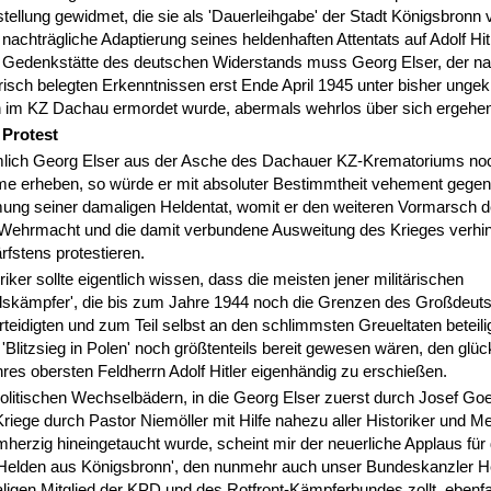
ellung gewidmet, die sie als 'Dauerleihgabe' der Stadt Königsbronn
nachträgliche Adaptierung seines heldenhaften Attentats auf Adolf Hit
er Gedenkstätte des deutschen Widerstands muss Georg Elser, der 
sch belegten Erkenntnissen erst Ende April 1945 unter bisher ungek
im KZ Dachau ermordet wurde, abermals wehrlos über sich ergehen
 Protest
lich Georg Elser aus der Asche des Dachauer KZ-Krematoriums no
me erheben, so würde er mit absoluter Bestimmtheit vehement gegen
ung seiner damaligen Heldentat, womit er den weiteren Vormarsch d
Wehrmacht und die damit verbundene Ausweitung des Krieges verhi
ärfstens protestieren.
riker sollte eigentlich wissen, dass die meisten jener militärischen
dskämpfer', die bis zum Jahre 1944 noch die Grenzen des Großdeut
teidigten und zum Teil selbst an den schlimmsten Greueltaten beteili
'Blitzsieg in Polen' noch größtenteils bereit gewesen wären, den glü
ihres obersten Feldherrn Adolf Hitler eigenhändig zu erschießen.
olitischen Wechselbädern, in die Georg Elser zuerst durch Josef Go
iege durch Pastor Niemöller mit Hilfe nahezu aller Historiker und M
herzig hineingetaucht wurde, scheint mir der neuerliche Applaus für
Helden aus Königsbronn', den nunmehr auch unser Bundeskanzler H
gen Mitglied der KPD und des Rotfront-Kämpferbundes zollt, ebenfal