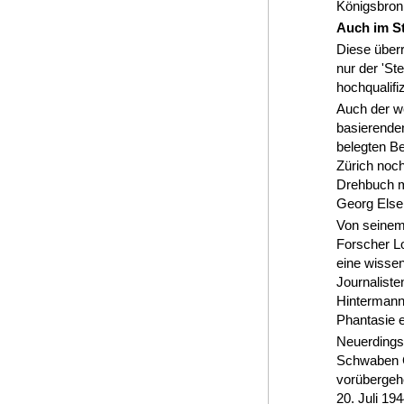
Königsbronn
Auch im S
Diese über
nur der 'St
hochqualifi
Auch der we
basierenden
belegten B
Zürich noch
Drehbuch m
Georg Elser
Von seinem
Forscher L
eine wisse
Journalist
Hintermann 
Phantasie 
Neuerdings
Schwaben Ge
vorübergeh
20. Juli 19