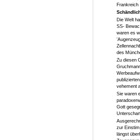
Frankreich
Schändlich
Die Welt h
SS- Bewach
waren es we
'Augenzeug
Zellennach
des München
Zu diesen C
Gruchmann v
Werbeaufwa
publizierte
vehement an
Sie waren e
paradoxerw
Gott gesegn
Unterscharf
Ausgerechn
zur Einsti
längst über