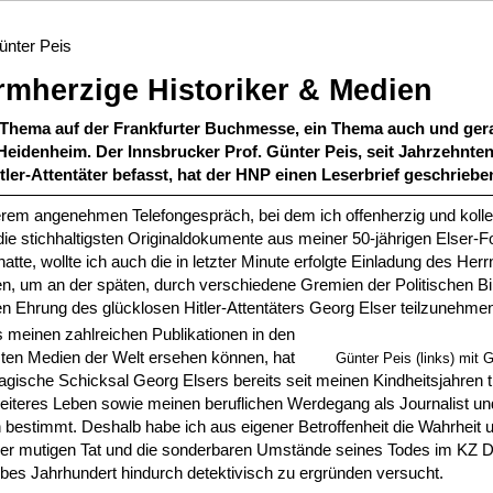
ünter Peis
mherzige Historiker & Medien
n Thema auf der Frankfurter Buchmesse, ein Thema auch und ger
Heidenheim. Der Innsbrucker Prof. Günter Peis, seit Jahrzehnte
tler-Attentäter befasst, hat der HNP einen Leserbrief geschriebe
rem angenehmen Telefongespräch, bei dem ich offenherzig und kolleg
 die stichhaltigsten Originaldokumente aus meiner 50-jährigen Elser-
atte, wollte ich auch die in letzter Minute erfolgte Einladung des Her
, um an der späten, durch verschiedene Gremien der Politischen Bi
en Ehrung des glücklosen Hitler-Attentäters Georg Elser teilzunehme
 meinen zahlreichen Publikationen in den
ten Medien der Welt ersehen können, hat
Günter Peis (links) mit G
agische Schicksal Georg Elsers bereits seit meinen Kindheitsjahren t
iteres Leben sowie meinen beruflichen Werdegang als Journalist und
bestimmt. Deshalb habe ich aus eigener Betroffenheit die Wahrheit 
ner mutigen Tat und die sonderbaren Umstände seines Todes im KZ 
lbes Jahrhundert hindurch detektivisch zu ergründen versucht.