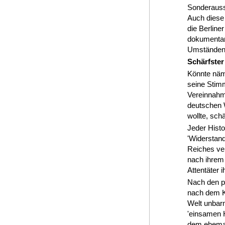
Sonderausst
Auch diese 
die Berlin
dokumentari
Umständen 
Schärfster
Könnte näm
seine Stim
Vereinnahm
deutschen 
wollte, sch
Jeder Histo
'Widerstan
Reiches ver
nach ihrem 
Attentäter 
Nach den p
nach dem Kr
Welt unbarm
'einsamen 
dem ehemali