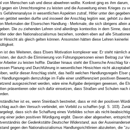
l von Menschen sah und diese abwehren wollte. Konkret ging es ihm darum,
 gegen ein Unrechtsregime zu leisten und die Ausweitung eines Krieges zu ve
s Gefahrenanalyse in wesentlichen Aspekten zutraf, Hitler unter den gegebe
sen getötet werden durfte und
insoweit
der Anschlag legitim war, gehört zu den
en Merkmalen der Elserschen Handlung - Merkmale, die sich übrigens allein
geben. Die zu ziehenden Lehren sind allerdings kontextlos in dem Sinne, dass
itler oder den Nationalsozialismus beziehen, sondern eben auf alle Situationen
er Hinsicht als gleich gelten können. Ansonsten hätten diese Lehren keinerlei
ltigkeit.
n ist des Weiteren, dass Elsers Motivation komplexer war. Er steht nämlich a
visten, der durch die Eliminierung von Führungspersonen einen Beitrag zur V
r Arbeiter zu leisten hoffte. Darüber hinaus steht der Elsersche Anschlag für 
dessen Planung und Durchführung in wesentlichen Hinsichten nicht akzeptabel 
iben, wofür dieser Anschlag steht, das heißt welchen Handlungsregeln Elser ge
 Handlungsregeln demzufolge im Falle einer undifferenziert positiven Bewertu
tzend ausgezeichnet werden, wäre eine Aufgabe derjenigen gewesen, die Els
ten präsentieren oder sich dafür einsetzen, dass Straßen und Schulen nach 
rden.
ständlicher ist es, wenn Steinbach bestreitet, dass er mit der positiven Würd
chlag auch den Versuch verbindet, ein Vorbild zu schaffen (vgl. S. 103). Zunäc
argelegt, dass sich die Schaffung eines Vorbildes schon als nicht-beabsichtig
ng einer jeden positiven Würdigung ergibt. Davon aber abgesehen, entsprich
tverständnis der
Gedenkstätte Deutscher Widerstand
, aus der Auseinanderse
tand gegen den Nationalsozialismus Handlungsrichtlinien abzuleiten, die "zu 