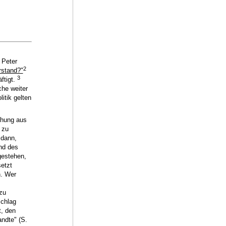
 Peter
2
rstand?"
3
ftigt.
che weiter
itik gelten
chung aus
 zu
 dann,
und des
gestehen,
etzt
n. Wer
zu
schlag
t, den
ndte" (S.