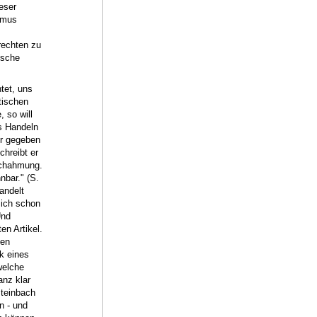
eser
smus
rechten zu
ische
htet, uns
tischen
 so will
s Handeln
er gegeben
hreibt er
Nachahmung.
nbar." (S.
andelt
sich schon
Und
en Artikel.
ben
ck eines
welche
anz klar
Steinbach
n - und