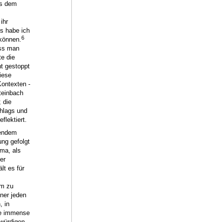
us dem
ihr
s habe ich
6
 können.
ass man
e die
ht gestoppt
iese
Kontexten -
teinbach
 die
chlags und
flektiert.
gendem
ung gefolgt
ma, als
er
lt es für
um zu
ner jeden
, in
ine immense
würdigen,