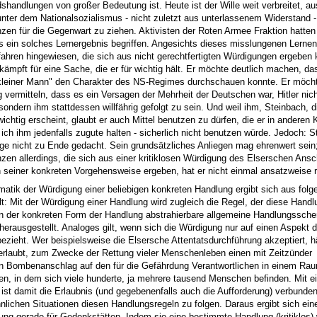
shandlungen von großer Bedeutung ist. Heute ist der Wille weit verbreitet, a
unter dem Nationalsozialismus - nicht zuletzt aus unterlassenem Widerstand -
en für die Gegenwart zu ziehen. Aktivisten der Roten Armee Fraktion hatten 
s ein solches Lernergebnis begriffen. Angesichts dieses misslungenen Lernen
fahren hingewiesen, die sich aus nicht gerechtfertigten Würdigungen ergeben
kämpft für eine Sache, die er für wichtig hält. Er möchte deutlich machen, d
kleiner Mann" den Charakter des NS-Regimes durchschauen konnte. Er möcht
 vermitteln, dass es ein Versagen der Mehrheit der Deutschen war, Hitler nic
sondern ihm stattdessen willfährig gefolgt zu sein. Und weil ihm, Steinbach, d
ichtig erscheint, glaubt er auch Mittel benutzen zu dürfen, die er in anderen 
ich ihm jedenfalls zugute halten - sicherlich nicht benutzen würde. Jedoch: S
nge nicht zu Ende gedacht. Sein grundsätzliches Anliegen mag ehrenwert sein;
en allerdings, die sich aus einer kritiklosen Würdigung des Elserschen Ans
 seiner konkreten Vorgehensweise ergeben, hat er nicht einmal ansatzweise re
matik der Würdigung einer beliebigen konkreten Handlung ergibt sich aus fol
t: Mit der Würdigung einer Handlung wird zugleich die Regel, der diese Handl
on der konkreten Form der Handlung abstrahierbare allgemeine Handlungssche
 herausgestellt. Analoges gilt, wenn sich die Würdigung nur auf einen Aspekt d
ezieht. Wer beispielsweise die Elsersche Attentatsdurchführung akzeptiert, hä
erlaubt, zum Zwecke der Rettung vieler Menschenleben einen mit Zeitzünder
n Bombenanschlag auf den für die Gefährdung Verantwortlichen in einem Ra
n, in dem sich viele hunderte, ja mehrere tausend Menschen befinden. Mit ei
ist damit die Erlaubnis (und gegebenenfalls auch die Aufforderung) verbunden
hnlichen Situationen diesen Handlungsregeln zu folgen. Daraus ergibt sich e
ung gerade für Gedenkstätten. Indem sie eine bestimmte Handlung (kritiklos) 