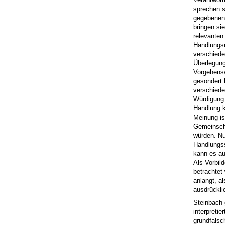
sprechen s
gegebenen 
bringen sie
relevanten
Handlungsr
verschiede
Überlegung
Vorgehensw
gesondert 
verschiede
Würdigung a
Handlung k
Meinung is
Gemeinscha
würden. Nu
Handlungss
kann es au
Als Vorbil
betrachtet
anlangt, a
ausdrückli
Steinbach 
interpretie
grundfalsc