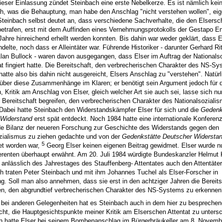
dieser Einlassung zündet Steinbach eine erste Nebelkerze. Es ist nämlich ke
ch, was die Behauptung, man habe den Anschlag "nicht verstehen wollen", eig
Steinbach selbst deutet an, dass verschiedene Sachverhalte, die den Elsersc
etrafen, erst mit dem Auffinden eines Vernehmungsprotokolls der Gestapo E
Jahre hinreichend erhellt werden konnten. Bis dahin war weder geklärt, dass 
delte, noch dass er Alleintäter war. Führende Historiker - darunter Gerhard Ri
Alan Bullock - waren davon ausgegangen, dass Elser im Auftrag der Nationalso
at fingiert hatte. Die Bereitschaft, den verbrecherischen Charakter des NS-S
atte also bis dahin nicht ausgereicht, Elsers Anschlag zu "verstehen". Natürli
über diese Zusammenhänge im Klaren; er benötigt sein Argument jedoch für d
 Kritik am Anschlag von Elser, gleich welcher Art sie auch sei, lasse sich nur
Bereitschaft begreifen, den verbrecherischen Charakter des Nationalsoziali
Dabei hatte Steinbach den Widerstandskämpfer Elser für sich und die
Gedenk
 Widerstand
erst spät entdeckt. Noch 1984 hatte eine internationale Konferenz
 Bilanz der neueren Forschung zur Geschichte des Widerstands gegen den
zialismus zu ziehen gedachte und von der
Gedenkstätte Deutscher Widersta
5
et worden war,
Georg Elser keinen eigenen Beitrag gewidmet. Elser wurde n
renten überhaupt erwähnt. Am 20. Juli 1984 würdigte Bundeskanzler Helmut K
 anlässlich des Jahrestages des Stauffenberg- Attentates auch den Attentäter
h traten Peter Steinbach und mit ihm Johannes Tuchel als Elser-Forscher in
g. Soll man also annehmen, dass sie erst in den achtziger Jahren die Bereits
en, den abgrundtief verbrecherischen Charakter des NS-Systems zu erkennen
bei anderen Gelegenheiten hat es Steinbach auch in dem hier zu besprechend
acht, die Hauptgesichtspunkte meiner Kritik am Elserschen Attentat zu unters
h hatte Elser bei seinem Bombenanschlag im Bürgerbräukeller am 8. Novemb