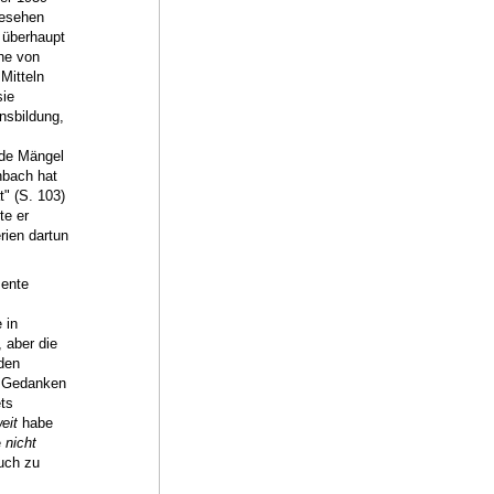
gesehen
r überhaupt
ihe von
Mitteln
sie
ensbildung,
nde Mängel
nbach hat
t" (S. 103)
te er
rien dartun
mente
 in
 aber die
 den
n Gedanken
ts
eit
habe
e
nicht
uch zu