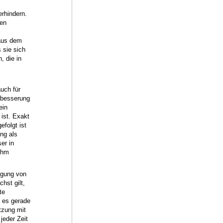
rhindern.
nen
 aus dem
 sie sich
, die in
uch für
erbesserung
ein
ist. Exakt
folgt ist
ng als
er in
ihm
igung von
hst gilt,
te
t es gerade
tzung mit
jeder Zeit