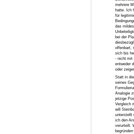
mehrere Me
hatte. Ich
für legitim
Bedingunge
das mildest
Unbeteiligt
bei der Pl
diesbezügl
offenbart,
sich bis he
- nicht mi
entweder d
oder zeige
Statt in d
seines Geg
Formulieru
Analogie z
jetzige Po
Vergleich 
will Stein
unterstellt
ich den An
verurteilt
begründen 