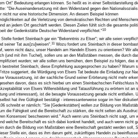
em Ort" Bedeutung erlangen können. So heißt es in einer Selbstdarstellung di
te: "Die Auseinandersetzung mit dem Widerstand gegen den Nationalsoziali
er nicht nur eine historische Dimension. An diesem Beispiel können
öglichkeiten auf die Verletzung von demokratischen Rechten und Menschen
 und an jedem Ort geschärft werden. Diesen Zielen fühlt sich die gesamte polit
10
beit der Gedenkstätte Deutscher Widerstand verpflichtet."
Stelle fordert Steinbach gar ein "Bekenntnis zu Elser"; wir alle seien verpflic
11
nd seiner Tat aus[zu]weisen".
Wozu fordert uns Steinbach in dieser bombas
f, wenn nicht dazu, unser Handeln am Handeln Elsers zu orientieren? Wir alle,
ch (und mit ihm Tuchel), sollen uns an den Maßstäben messen, die durch da
mplifiziert wurden; wir alle sollen uns bemühen, dem Beispiel zu folgen, das 
 bestreitet Steinbach, diese Empfehlung ausgesprochen zu haben? Warum sc
 "Fritze suggeriert, die Würdigung von Elsers Tat bedeute die Einladung zur 
iese Voraussetzung, ist der sachliche Grund seiner Erörterung nicht mehr erken
gesehen davon, dass es sich hierbei um einen Steinbachschen Fehlschluss h
Akzeptabilität von Elsers Willensbildung und Tatausführung zu erörtern ist an 
ung und interessant), ist die besagte Voraussetzung gerade nicht entfallen. 
elbst hat ihre Gültigkeit bestätigt - interessanterweise sogar im hier diskutiert
106 schreibt er nämlich: "Sie [Gedenkstätten] wollen zur Bildung von Maßstä
um die Fähigkeit und die Bereitschaft zu stärken, die nicht selten als Ausdru
itären Konsenses' beschworen wird." Auch wenn uns Steinbach nicht sagt, um 
und welche Bereitschaft es sich dabei konkret handelt, und auch wenn nicht g
llein durch die Bildung von Maßstäben eine Bereitschaft gestärkt werden soll, 
ieser Stelle ein, dass es ihm darum geht, zukünftiges Handeln zu beeinflusse