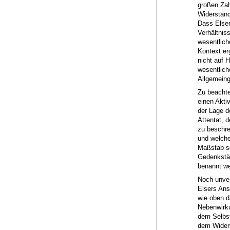
großen Zah
Widerstand
Dass Elser
Verhältnis
wesentlich
Kontext er
nicht auf H
wesentlich
Allgemeingü
Zu beachte
einen Akti
der Lage de
Attentat, 
zu beschre
und welche
Maßstab se
Gedenkstät
benannt we
Noch unver
Elsers Ans
wie oben d
Nebenwirku
dem Selbs
dem Widers