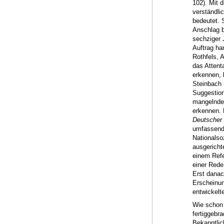
102). Mit 
verständli
bedeutet. 
Anschlag b
sechziger 
Auftrag han
Rothfels, 
das Attent
erkennen, h
Steinbach 
Suggestion,
mangelnde 
erkennen. 
Deutscher
umfassende
Nationalso
ausgericht
einem Refe
einer Rede
Erst danac
Erscheinun
entwickelt
Wie schon 
fertiggebr
Bekanntlic