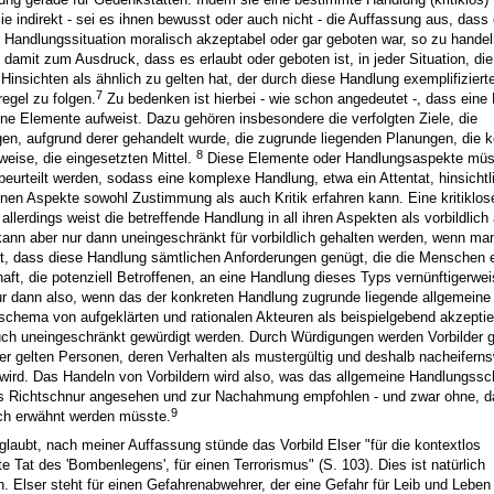
ie indirekt - sei es ihnen bewusst oder auch nicht - die Auffassung aus, dass 
Handlungssituation moralisch akzeptabel oder gar geboten war, so zu handel
 damit zum Ausdruck, dass es erlaubt oder geboten ist, in jeder Situation, die 
 Hinsichten als ähnlich zu gelten hat, der durch diese Handlung exemplifiziert
7
egel zu folgen.
Zu bedenken ist hierbei - wie schon angedeutet -, dass eine
ne Elemente aufweist. Dazu gehören insbesondere die verfolgten Ziele, die
en, aufgrund derer gehandelt wurde, die zugrunde liegenden Planungen, die k
8
eise, die eingesetzten Mittel.
Diese Elemente oder Handlungsaspekte mü
beurteilt werden, sodass eine komplexe Handlung, etwa ein Attentat, hinsichtli
nen Aspekte sowohl Zustimmung als auch Kritik erfahren kann. Eine kritiklos
llerdings weist die betreffende Handlung in all ihren Aspekten als vorbildlich
ann aber nur dann uneingeschränkt für vorbildlich gehalten werden, wenn ma
t, dass diese Handlung sämtlichen Anforderungen genügt, die die Menschen e
ft, die potenziell Betroffenen, an eine Handlung dieses Typs vernünftigerwei
r dann also, wenn das der konkreten Handlung zugrunde liegende allgemeine
chema von aufgeklärten und rationalen Akteuren als beispielgebend akzeptie
ch uneingeschränkt gewürdigt werden. Durch Würdigungen werden Vorbilder g
der gelten Personen, deren Verhalten als mustergültig und deshalb nacheiferns
 wird. Das Handeln von Vorbildern wird also, was das allgemeine Handlungss
ls Richtschnur angesehen und zur Nachahmung empfohlen - und zwar ohne, d
9
ch erwähnt werden müsste.
glaubt, nach meiner Auffassung stünde das Vorbild Elser "für die kontextlos
rte Tat des 'Bombenlegens', für einen Terrorismus" (S. 103). Dies ist natürlich
h. Elser steht für einen Gefahrenabwehrer, der eine Gefahr für Leib und Leben 