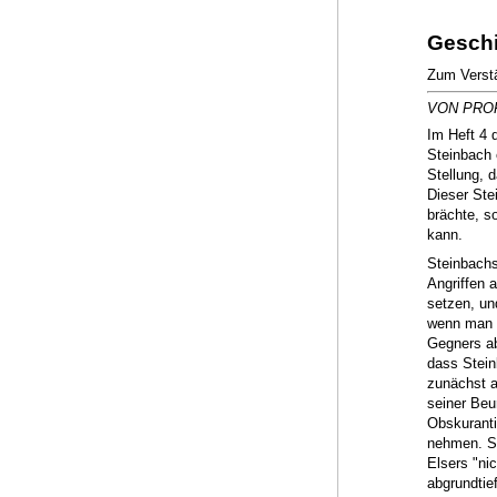
Geschi
Zum Verstä
VON PROF
Im Heft 4 
Steinbach
Stellung, 
Dieser Ste
brächte, s
kann.
Steinbachs
Angriffen 
setzen, un
wenn man i
Gegners ab
dass Stein
zunächst a
seiner Beu
Obskuranti
nehmen. So
Elsers "nic
abgrundtie