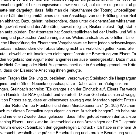
nschen getötet beziehungsweise schwer verletzt, auf die er es gar nicht ab
 hatte nun dargelegt, dass, falls man die Inkaufnahme der Tötung Unbeteiligte
ierbar hält, die Legitimität eines solchen Anschlags von der Erfüllung einer Re
n abhängt. Dazu gehört insbesondere, dass unter gleichermaßen wirksamen 
e gewählt wird und der Attentäter, soweit möglich, Risiken selbst trägt, statt 
en aufzubürden. Der Attentäter hat Sorgfaltspflichten bei der Urteils- und Will
anung und praktischen Ausführung seines Widerstandsaktes zu erfüllen. Eine
iche Überprüfung der Elserschen Vorgehensweise hatte jedoch schwerwiege
 sodass insbesondere die Tatausführung nicht als vorbildlich gelten kann. Stei
ute - obwohl er mit Invektiven nicht spart: "abstruse Bewertung von Elsers Ta
t den vorgebrachten Argumenten angemessen auseinandergesetzt. Dazu müss
ie Nicht-Geltung oder Nicht-Angemessenheit der in Anschlag gebrachten Krite
n, dass der Elsersche Anschlag ihnen genügte.
iesen Fragen klar Stellung zu beziehen, verschweigt Steinbach die Hauptargu
ners und eröffnet Nebenkriegsschauplätze. Dabei wählt er häufig unklare
ngen. Steinbach schreibt: "Es drängte sich der Eindruck auf, Elsers Tat werde
um Handeln der RAF gedeutet und verurteilt. Dieser Gedanke schien abwegig,
sition Fritzes zeigt, dass er keineswegs abwegig war. Mehrfach spricht Fritze
mit der 'Roten Armee Franktion' und ihren Mordaktionen an." (S. 103) Welche
bach mit diesen Formulierungen eigentlich zum Ausdruck bringen? Ich habe ste
 und nie einen Zweifel daran gelassen, dass Hitler getötet werden durfte.
Insow
schlag Elsers - und zwar im Unterschied zu den Anschlägen der RAF - gerad
. Warum erweckt Steinbach den gegenteiligen Eindruck? Ich habe in meinem B
versucht, weshalb eine präzise Beschreibung und korrekte Beurteilung von