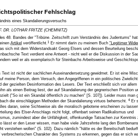
chtspolitischer Fehlschlag
ndnis eines Skandalierungsversuchs
. DR. LOTHAR FRITZE (CHEMNITZ)
des 48. Bandes der "Tribüne. Zeitschrift zum Verständnis des Judentums" hat
1
 einen
Artikel
veröffentlicht.
Er nimmt darin zu meinem Buch
"Legitimer Wide
das sich mit dem Widerstandsakt Georg Elsers und dessen Beurteilung beschä
inbachsche Text verdient eine Antwort - nicht weil er die Diskussion in der Sa
ondern weil er als exemplarisch für Steinbachs Arbeitsweise und Geschichtspol
 Text ist nicht der sachlichen Auseinandersetzung gewidmet. Er ist eine Mis
auf meine Person, dem Versuch, den Angegriffenen in ein politisches Zwielicht
d der gezielten Desinformation des Lesers. Der Text erschließt sich vor allem
hn als einen Beitrag liest, der auf Skandalierung der gegnerischen Position 
zielt ("So ist ein Skandal öffentlich zu machen" [S. 107]). Leider muss man 
4
bach die einschlägigen Methoden der Skandalierung virtuos beherrscht.
Er s
lles daran, seine Sichtweise als die moralisch gebotene erscheinen zu lasse
rteilung des Elser-Anschlags nicht folgt, offenbart seinen Radikalismus und
smus, zumindest aber die Unfähigkeit, offenkundige Tatsachen zur Kenntnis 
 lässt er den Leser wissen, man habe viele Jahrzehnte lang den Bombenan
ht verstehen wollen" (S. 102). Dazu nämlich "hätte es der Bereitschaft bedurf
f verbrecherischen Charakter des Systems zu erkennen, gegen das er sich wa