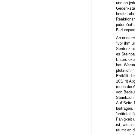
und an jed
Gedenkstät
besitzt ab
Reaktionsm
jeder Zeit
Bildungsar
An anderer 
"vor ihm u
Sentenz au
es Steinba
Elsers exe
hat. Warum
plötzlich:
Entfällt d
103/ 4) Ab
(denn die 
von Bedeut
Steinbach s
Auf Seite 
beitragen, 
'antitotal
Fähigkeit 
ist, wie a
räumt an d