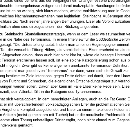
er Basis eines Lernens aus der Vergangenheit. Unangemessene Beurteilunge
ünschte Lernergebnisse zeitigen und damit inakzeptable Handlungen beförder
nd ist es so wichtig, sich klarzumachen, welche Vorbildwirkung man in Gede
d welches Nachahmungsverhalten man legitimiert. Steinbachs Äußerungen abe
Schluss zu: Nach seinen jahrelangen Bemühungen, Elser als Vorbild aufzubau
freilich ohne dies einzugestehen - den Rückzug angetreten.
zu Steinbachs Skandalierungsstrategie, wenn er dem Leser weiszumachen ver
er in die Nähe des Terrorismus. In einem Interview für die
Süddeutsche Zeitun
gesagt: "Die Unterstellung lautet: Indem man an einen Regimegegner erinnert,
at, die versuchte Tötung Hitlers, als vorbildlich hin. Elser erscheint so als ei
2
Abgesehen davon, dass auch hier nicht klar ist, wieso die besagte Unterstel
t Terrorist erscheinen lassen soll, ist eine solche Kategorisierung schon aus be
cht möglich. Zwar gibt es keine allgemein anerkannte Terrorismus- Definition,
ise spricht man jedoch von "Terrorismus" nur dann, wenn sich die Gewalt zur
ng bestimmter Ziele intentional gegen Dritte richtet und damit, über den Umw
g von Furcht und Schrecken, die eigentlichen Entscheidungsträger zur Verände
zwungen werden sollen. Davon aber kann im Falle Elser keine Rede sein. Elser
gezielt; sein Attentat fällt in die Kategorie des Tyrannenmords.
hat sich vergaloppiert. In dem berechtigten Anliegen, auch an die Tat Georg E
hat er mit überschießendem volkspädagogischen Eifer die problematischen Se
 Vorgehens komplett ausgeblendet und Elser zu einem makellosen Helden stili
n Artikeln (meist gemeinsam mit Tuchel) hat er die moralische Problematik, d
nahme einer Tötung unbeteiligter Dritter ergibt, noch nicht einmal zum Gegens
chdenkens gemacht.