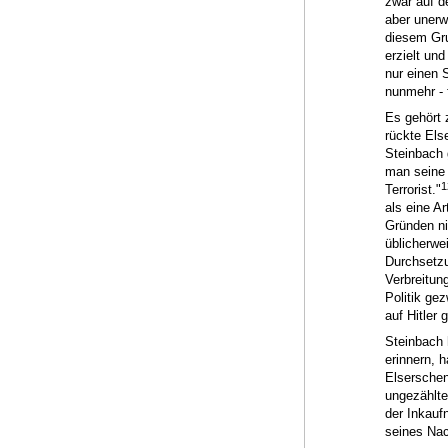
zwar auf d
aber unerw
diesem Gru
erzielt un
nur einen 
nunmehr - 
Es gehört 
rückte Els
Steinbach 
man seine T
1
Terrorist."
als eine Ar
Gründen ni
üblicherwe
Durchsetzu
Verbreitun
Politik ge
auf Hitler 
Steinbach 
erinnern, 
Elserschen
ungezählte
der Inkauf
seines Na