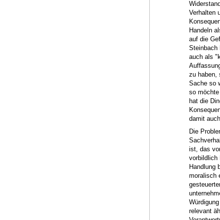
Widerstand
Verhalten 
Konsequenz
Handeln al
auf die Ge
Steinbach 
auch als "
Auffassung
zu haben, 
Sache so w
so möchte 
hat die Di
Konsequenz
damit auch
Die Proble
Sachverhal
ist, das v
vorbildlich
Handlung b
moralisch 
gesteuerte
unternehme
Würdigung 
relevant ä
Verantwort