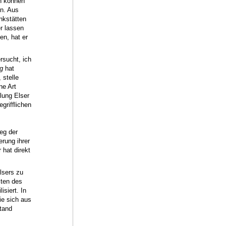
n können
n. Aus
nkstätten
r lassen
en, hat er
sucht, ich
g
hat
 stelle
ne Art
lung Elser
grifflichen
eg der
rung ihrer
 hat direkt
lsers zu
iten des
siert. In
ie sich aus
tand