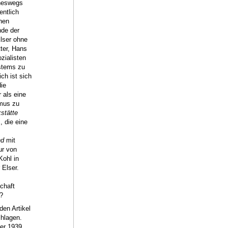
ineswegs
entlich
hen
nde der
Elser ohne
tter, Hans
zialisten
ystems zu
ch ist sich
ie
 als eine
smus zu
stätte
, die eine
nd
mit
ur von
ohl in
 Elser.
chaft
?
en Artikel
chlagen.
er 1939