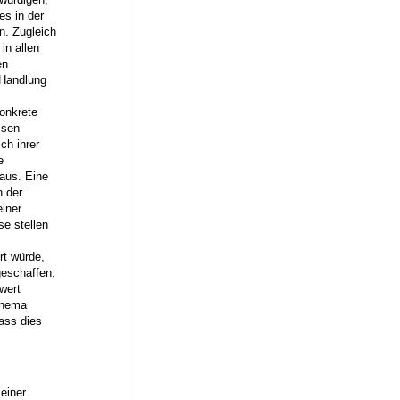
es in der
n. Zugleich
in allen
en
 Handlung
onkrete
ssen
ch ihrer
e
 aus. Eine
n der
iner
se stellen
rt würde,
eschaffen.
wert
chema
ass dies
einer