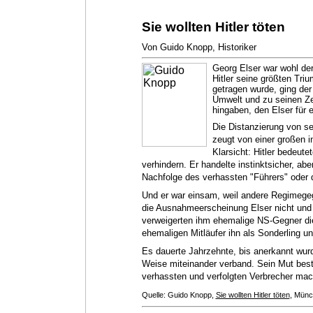
Sie wollten Hitler töten
Von Guido Knopp, Historiker
Georg Elser war wohl der
Hitler seine größten Tri
getragen wurde, ging der
Umwelt und zu seinen Zei
hingaben, den Elser für e
Die Distanzierung von se
zeugt von einer großen i
Klarsicht: Hitler bedeute
verhindern. Er handelte instinktsicher, abe
Nachfolge des verhassten "Führers" oder 
Und er war einsam, weil andere Regimegeg
die Ausnahmeerscheinung Elser nicht und
verweigerten ihm ehemalige NS-Gegner die
ehemaligen Mitläufer ihn als Sonderling u
Es dauerte Jahrzehnte, bis anerkannt wur
Weise miteinander verband. Sein Mut best
verhassten und verfolgten Verbrecher ma
Quelle: Guido Knopp,
Sie wollten Hitler töten
, Münc