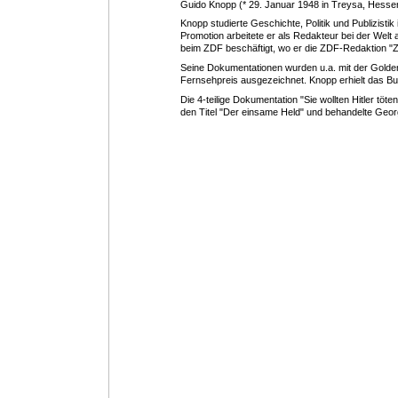
Guido Knopp (* 29. Januar 1948 in Treysa, Hessen) 
Knopp studierte Geschichte, Politik und Publizist
Promotion arbeitete er als Redakteur bei der Welt 
beim ZDF beschäftigt, wo er die ZDF-Redaktion "Z
Seine Dokumentationen wurden u.a. mit der Gol
Fernsehpreis ausgezeichnet. Knopp erhielt das B
Die 4-teilige Dokumentation "Sie wollten Hitler töt
den Titel "Der einsame Held" und behandelte Georg