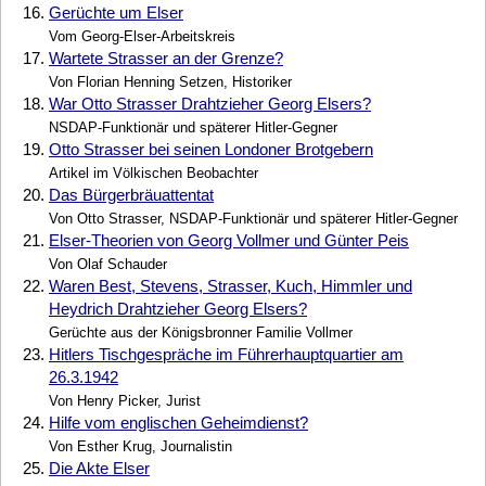
16.
Gerüchte um Elser
Vom Georg-Elser-Arbeitskreis
17.
Wartete Strasser an der Grenze?
Von Florian Henning Setzen, Historiker
18.
War Otto Strasser Drahtzieher Georg Elsers?
NSDAP-Funktionär und späterer Hitler-Gegner
19.
Otto Strasser bei seinen Londoner Brotgebern
Artikel im Völkischen Beobachter
20.
Das Bürgerbräuattentat
Von Otto Strasser, NSDAP-Funktionär und späterer Hitler-Gegner
21.
Elser-Theorien von Georg Vollmer und Günter Peis
Von Olaf Schauder
22.
Waren Best, Stevens, Strasser, Kuch, Himmler und
Heydrich Drahtzieher Georg Elsers?
Gerüchte aus der Königsbronner Familie Vollmer
23.
Hitlers Tischgespräche im Führerhauptquartier am
26.3.1942
Von Henry Picker, Jurist
24.
Hilfe vom englischen Geheimdienst?
Von Esther Krug, Journalistin
25.
Die Akte Elser