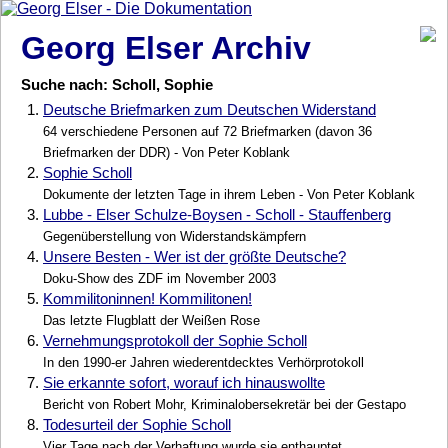
Georg Elser Archiv
Suche nach: Scholl, Sophie
1.
Deutsche Briefmarken zum Deutschen Widerstand
64 verschiedene Personen auf 72 Briefmarken (davon 36
Briefmarken der DDR) - Von Peter Koblank
2.
Sophie Scholl
Dokumente der letzten Tage in ihrem Leben - Von Peter Koblank
3.
Lubbe - Elser Schulze-Boysen - Scholl - Stauffenberg
Gegenüberstellung von Widerstandskämpfern
4.
Unsere Besten - Wer ist der größte Deutsche?
Doku-Show des ZDF im November 2003
5.
Kommilitoninnen! Kommilitonen!
Das letzte Flugblatt der Weißen Rose
6.
Vernehmungsprotokoll der Sophie Scholl
In den 1990-er Jahren wiederentdecktes Verhörprotokoll
7.
Sie erkannte sofort, worauf ich hinauswollte
Bericht von Robert Mohr, Kriminalobersekretär bei der Gestapo
8.
Todesurteil der Sophie Scholl
Vier Tage nach der Verhaftung wurde sie enthauptet