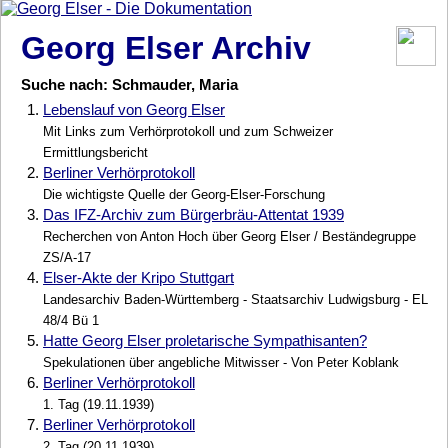
Georg Elser Archiv
Suche nach: Schmauder, Maria
1.
Lebenslauf von Georg Elser
Mit Links zum Verhörprotokoll und zum Schweizer
Ermittlungsbericht
2.
Berliner Verhörprotokoll
Die wichtigste Quelle der Georg-Elser-Forschung
3.
Das IFZ-Archiv zum Bürgerbräu-Attentat 1939
Recherchen von Anton Hoch über Georg Elser / Beständegruppe
ZS/A-17
4.
Elser-Akte der Kripo Stuttgart
Landesarchiv Baden-Württemberg - Staatsarchiv Ludwigsburg - EL
48/4 Bü 1
5.
Hatte Georg Elser proletarische Sympathisanten?
Spekulationen über angebliche Mitwisser - Von Peter Koblank
6.
Berliner Verhörprotokoll
1. Tag (19.11.1939)
7.
Berliner Verhörprotokoll
2. Tag (20.11.1939)