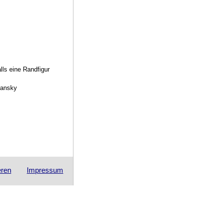
lls eine Randfigur
dansky
eren
Impressum